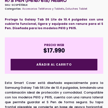
R/S PEN (P610/615) NEGRO
SKU:
SCSP610BLK
Categorías:
Accesorios Teléfonos y Tablets
,
Estuches Tablet
Protege tu Galaxy Tab S6 Lite de 10.4 pulgadas con una
cubierta funcional, ligera y equipada con ranura para el S
Pen. Diseñada para los modelos P610 y P615.
PRECIO WEB
$
17.990
Smart
AÑADIR AL CARRITO
Cover
P/Samsung
S6
Lite
Esta Smart Cover está diseñada especialmente para la
10.4"
Samsung Galaxy Tab S6 Lite de 10.4 pulgadas, brindando una
R/S
combinación ideal de protección y comodidad. Compatible
Pen
con los modelos P610 y P615, cuenta con una ranura lateral
(P610/615)
que permite guardar el S Pen de forma segura. Su tapa
Negro
cantidad
frontal plegable se convierte en base de apoyo horizontal,