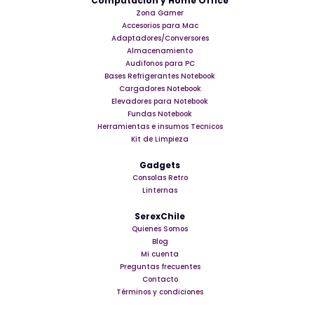
Computación y Home Office
Zona Gamer
Accesorios para Mac
Adaptadores/Conversores
Almacenamiento
Audifonos para PC
Bases Refrigerantes Notebook
Cargadores Notebook
Elevadores para Notebook
Fundas Notebook
Herramientas e insumos Tecnicos
Kit de Limpieza
Gadgets
Consolas Retro
Linternas
SerexChile
Quienes Somos
Blog
Mi cuenta
Preguntas frecuentes
Contacto
Términos y condiciones