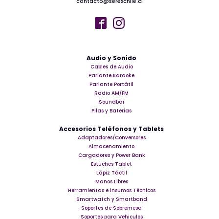
contacto@serexchile.cl
Audio y Sonido
Cables de Audio
Parlante Karaoke
Parlante Portátil
Radio AM/FM
Soundbar
Pilas y Baterias
Accesorios Teléfonos y Tablets
Adaptadores/Conversores
Almacenamiento
Cargadores y Power Bank
Estuches Tablet
Lápiz Táctil
Manos Libres
Herramientas e insumos Técnicos
Smartwatch y Smartband
Soportes de Sobremesa
Soportes para Vehiculos