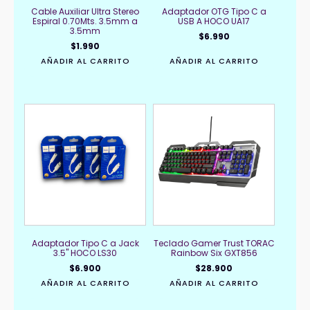
Cable Auxiliar Ultra Stereo
Adaptador OTG Tipo C a
Espiral 0.70Mts. 3.5mm a
USB A HOCO UA17
3.5mm
$
6.990
$
1.990
AÑADIR AL CARRITO
AÑADIR AL CARRITO
Adaptador Tipo C a Jack
Teclado Gamer Trust TORAC
3.5" HOCO LS30
Rainbow Six GXT856
$
6.900
$
28.900
AÑADIR AL CARRITO
AÑADIR AL CARRITO