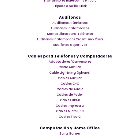
Transmisores Bluetooth Vehículo
Trípode o Selfie Stick
Audífonos
Audífonos Alámbricos
Audífonos Inalámbricos
Manos Libres para Teléfonos
Audífonos Inalámbricos Trasmisión Ósea
Audífonos deportivos
Cables para Teléfonos y Computadores
Adaptadores/Conversores
Cable Auxiliar
Cable Lightning (Iphone)
Cables Auxiliar
Cables C-C
Cables de Audio
Cables de Poder
Cables HDMI
Cables Impresora
Cables Micro USB
Cables Tipo C
Computación y Home Office
Zona Gamer