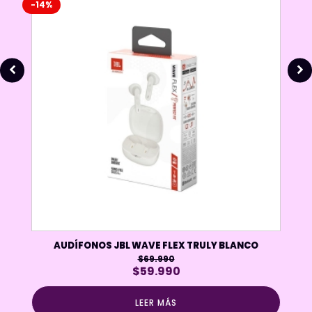
-14%
AUDÍFONOS JBL WAVE FLEX TRULY BLANCO
$
69.990
El
El
$
59.990
precio
precio
original
actual
LEER MÁS