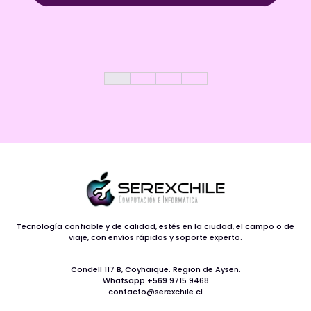
era:
es:
$69.990.
$59.990.
Tecnología confiable y de calidad, estés en la ciudad, el campo o de
viaje, con envíos rápidos y soporte experto.
Condell 117 B, Coyhaique. Region de Aysen.
Whatsapp +569 9715 9468
contacto@serexchile.cl