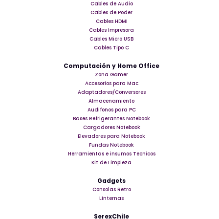
Cables de Audio
Cables de Poder
Cables HDMI
Cables Impresora
Cables Micro USB
Cables Tipo C
Computación y Home Office
Zona Gamer
Accesorios para Mac
Adaptadores/Conversores
Almacenamiento
Audifonos para PC
Bases Refrigerantes Notebook
Cargadores Notebook
Elevadores para Notebook
Fundas Notebook
Herramientas e insumos Tecnicos
Kit de Limpieza
Gadgets
Consolas Retro
Linternas
SerexChile