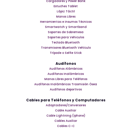
Cargadores y Power Bank
Estuches Tablet
Lápiz Táctil
Manos Libres
Herramientas e insumos Técnicos
Smartwatch y Smartband
Soportes de Sobremesa
Soportes para Vehiculos
Teclado Bluetooth
Transmisores Bluetooth Vehículo
Trípode o Selfie Stick
Audífonos
Audífonos Alámbricos
Audífonos Inalámbricos
Manos Libres para Teléfonos
Audífonos Inalámbricos Trasmisión Ósea
Audífonos deportivos
Cables para Teléfonos y Computadores
Adaptadores/Conversores
Cable Auxiliar
Cable Lightning (Iphone)
Cables Auxiliar
Cables C-C