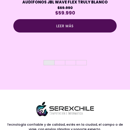
AUDÍFONOS JBL WAVE FLEX TRULY BLANCO
$
69.990
El
El
$
59.990
precio
precio
original
actual
LEER MÁS
era:
es:
$69.990.
$59.990.
Tecnología confiable y de calidad, estés en la ciudad, el campo o de
viaje, con envíos rápidos y soporte experto.