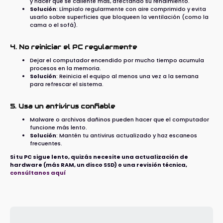
y hacer que se caliente más, afectando su rendimiento.
Solución
: Límpialo regularmente con aire comprimido y evita
usarlo sobre superficies que bloqueen la ventilación (como la
cama o el sofá).
4. No reiniciar el PC regularmente
Dejar el computador encendido por mucho tiempo acumula
procesos en la memoria.
Solución
: Reinicia el equipo al menos una vez a la semana
para refrescar el sistema.
5. Usa un antivirus confiable
Malware o archivos dañinos pueden hacer que el computador
funcione más lento.
Solución
: Mantén tu antivirus actualizado y haz escaneos
frecuentes.
Si tu PC sigue lento, quizás necesite una actualización de
hardware (más RAM, un disco SSD) o una revisión técnica,
consúltanos aquí