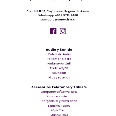
Condell 117 B, Coyhaique. Region de Aysen.
Whatsapp +569 9715 9468
contacto@serexchile.cl
Audio y Sonido
Cables de Audio
Parlante Karaoke
Parlante Portátil
Radio AM/FM
Soundbar
Pilas y Baterias
Accesorios Teléfonos y Tablets
Adaptadores/Conversores
Almacenamiento
Cargadores y Power Bank
Estuches Tablet
Lápiz Táctil
Manos Libres