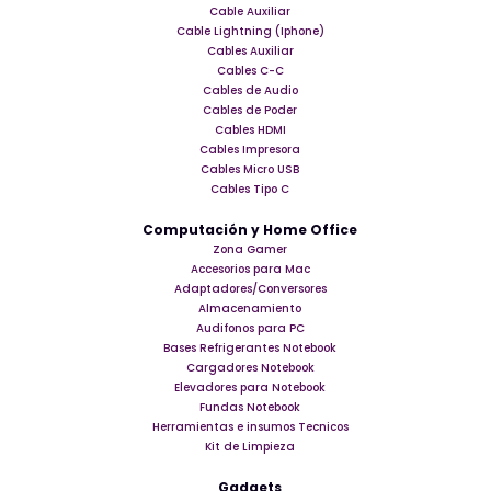
Cable Auxiliar
Cable Lightning (Iphone)
Cables Auxiliar
Cables C-C
Cables de Audio
Cables de Poder
Cables HDMI
Cables Impresora
Cables Micro USB
Cables Tipo C
Computación y Home Office
Zona Gamer
Accesorios para Mac
Adaptadores/Conversores
Almacenamiento
Audifonos para PC
Bases Refrigerantes Notebook
Cargadores Notebook
Elevadores para Notebook
Fundas Notebook
Herramientas e insumos Tecnicos
Kit de Limpieza
Gadgets