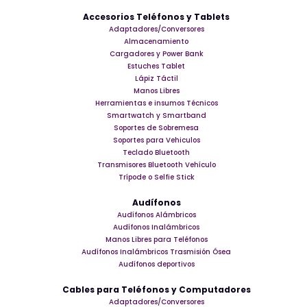
Accesorios Teléfonos y Tablets
Adaptadores/Conversores
Almacenamiento
Cargadores y Power Bank
Estuches Tablet
Lápiz Táctil
Manos Libres
Herramientas e insumos Técnicos
Smartwatch y Smartband
Soportes de Sobremesa
Soportes para Vehiculos
Teclado Bluetooth
Transmisores Bluetooth Vehículo
Trípode o Selfie Stick
Audífonos
Audífonos Alámbricos
Audífonos Inalámbricos
Manos Libres para Teléfonos
Audífonos Inalámbricos Trasmisión Ósea
Audífonos deportivos
Cables para Teléfonos y Computadores
Adaptadores/Conversores