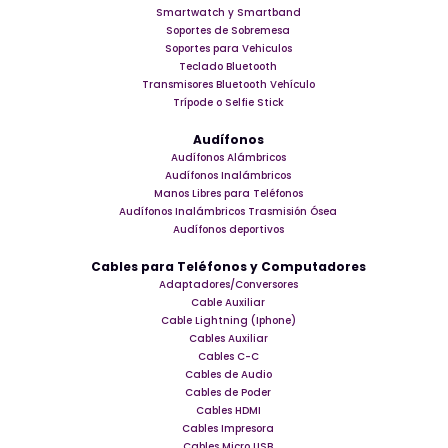
Smartwatch y Smartband
Soportes de Sobremesa
Soportes para Vehiculos
Teclado Bluetooth
Transmisores Bluetooth Vehículo
Trípode o Selfie Stick
Audífonos
Audífonos Alámbricos
Audífonos Inalámbricos
Manos Libres para Teléfonos
Audífonos Inalámbricos Trasmisión Ósea
Audífonos deportivos
Cables para Teléfonos y Computadores
Adaptadores/Conversores
Cable Auxiliar
Cable Lightning (Iphone)
Cables Auxiliar
Cables C-C
Cables de Audio
Cables de Poder
Cables HDMI
Cables Impresora
Cables Micro USB