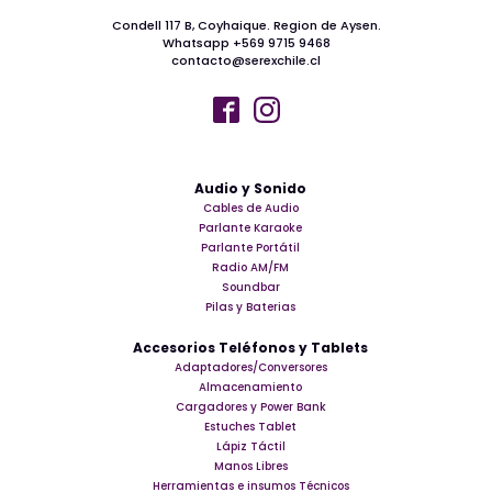
Condell 117 B, Coyhaique. Region de Aysen.
Whatsapp +569 9715 9468
contacto@serexchile.cl
Audio y Sonido
Cables de Audio
Parlante Karaoke
Parlante Portátil
Radio AM/FM
Soundbar
Pilas y Baterias
Accesorios Teléfonos y Tablets
Adaptadores/Conversores
Almacenamiento
Cargadores y Power Bank
Estuches Tablet
Lápiz Táctil
Manos Libres
Herramientas e insumos Técnicos