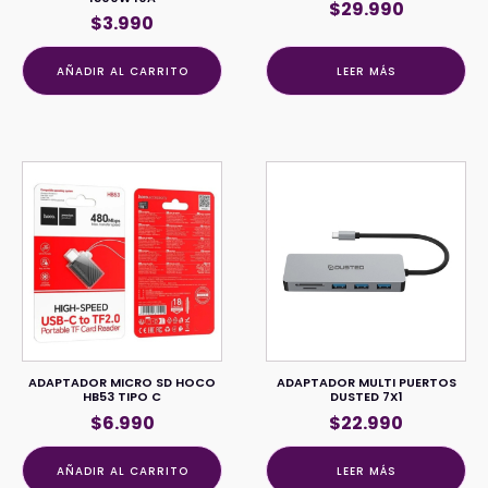
$
29.990
$
3.990
AÑADIR AL CARRITO
LEER MÁS
ADAPTADOR MICRO SD HOCO
ADAPTADOR MULTI PUERTOS
HB53 TIPO C
DUSTED 7X1
$
6.990
$
22.990
AÑADIR AL CARRITO
LEER MÁS