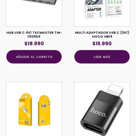
HUB USB C 4X1 TECMASTER TM-
MULTI ADAPTADOR USB C (3X1)
100554
HOCO HB14
$
18.990
$
15.990
AÑADIR AL CARRITO
LEER MÁS