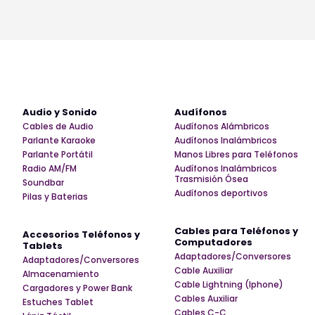
Audio y Sonido
Audífonos
Cables de Audio
Audífonos Alámbricos
Parlante Karaoke
Audífonos Inalámbricos
Parlante Portátil
Manos Libres para Teléfonos
Radio AM/FM
Audífonos Inalámbricos
Trasmisión Ósea
Soundbar
Audífonos deportivos
Pilas y Baterias
Cables para Teléfonos y
Accesorios Teléfonos y
Computadores
Tablets
Adaptadores/Conversores
Adaptadores/Conversores
Cable Auxiliar
Almacenamiento
Cable Lightning (Iphone)
Cargadores y Power Bank
Cables Auxiliar
Estuches Tablet
Cables C-C