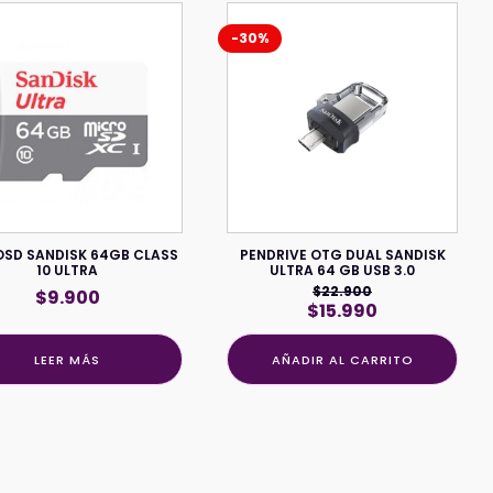
-30%
SD SANDISK 64GB CLASS
PENDRIVE OTG DUAL SANDISK
10 ULTRA
ULTRA 64 GB USB 3.0
$
22.900
$
9.900
El
El
$
15.990
precio
precio
original
actual
LEER MÁS
AÑADIR AL CARRITO
era:
es:
$22.900.
$15.990.