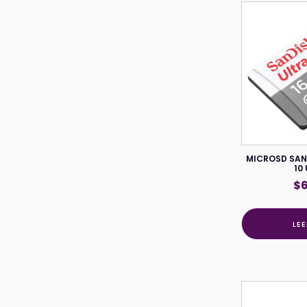
MICROSD SAN
10
$
LE