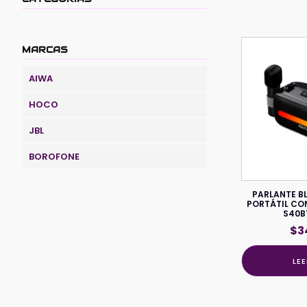
MARCAS
AIWA
HOCO
JBL
BOROFONE
PARLANTE B
PORTÁTIL CO
S40B
$
3
LE