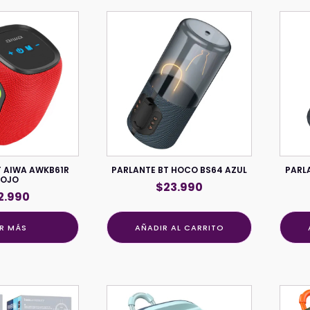
T AIWA AWKB61R
PARLANTE BT HOCO BS64 AZUL
PARL
ROJO
$
23.990
2.990
ER MÁS
AÑADIR AL CARRITO