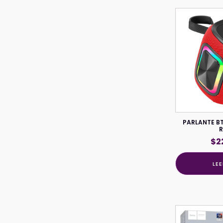
PARLANTE B
$
2
LE