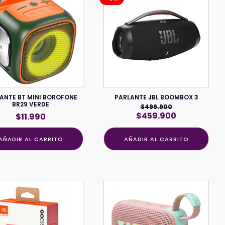
ANTE BT MINI BOROFONE
PARLANTE JBL BOOMBOX 3
BR29 VERDE
$
499.900
El
El
$
459.900
$
11.990
precio
precio
original
actual
AÑADIR AL CARRITO
AÑADIR AL CARRITO
era:
es:
$499.900.
$459.900.