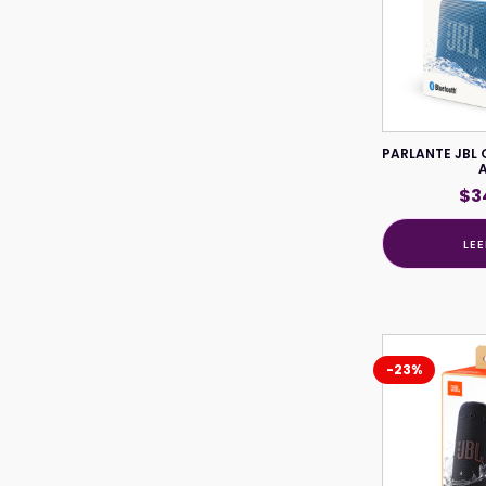
PARLANTE JBL 
$
3
LE
-23%