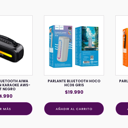
LUETOOTH AIWA
PARLANTE BLUETOOTH HOCO
PAR
N KARAOKE AWS-
HC36 GRIS
T NEGRO
$
19.990
4.990
ER MÁS
AÑADIR AL CARRITO