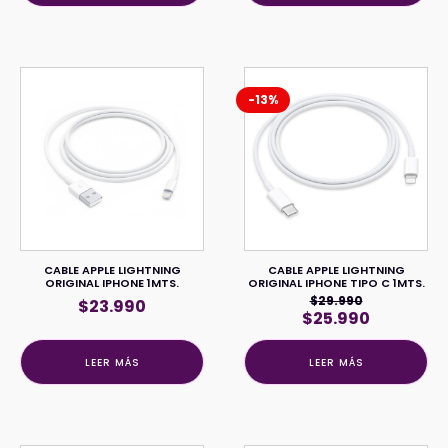
-13%
CABLE APPLE LIGHTNING
CABLE APPLE LIGHTNING
ORIGINAL IPHONE 1MTS.
ORIGINAL IPHONE TIPO C 1MTS.
$
29.990
$
23.990
El
El
$
25.990
precio
precio
original
actual
LEER MÁS
LEER MÁS
era:
es:
$29.990.
$25.990.