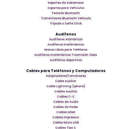
Soportes de Sobremesa
Soportes para Vehiculos
Teclado Bluetooth
Transmisores Bluetooth Vehículo
Trípode o Selfie Stick
Audífonos
Audífonos Alámbricos
Audífonos Inalámbricos
Manos Libres para Teléfonos
Audífonos Inalámbricos Trasmisión Ósea
Audífonos deportivos
Cables para Teléfonos y Computadores
Adaptadores/Conversores
Cable Auxiliar
Cable Lightning (Iphone)
Cables Auxiliar
Cables C-C
Cables de Audio
Cables de Poder
Cables HDMI
Cables Impresora
Cables Micro USB
Cables Tipo C