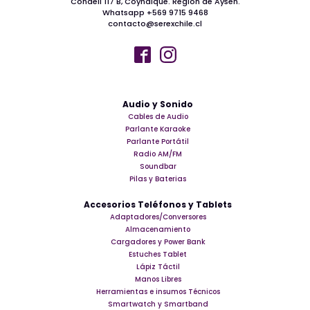
Condell 117 B, Coyhaique. Region de Aysen.
Whatsapp +569 9715 9468
contacto@serexchile.cl
Audio y Sonido
Cables de Audio
Parlante Karaoke
Parlante Portátil
Radio AM/FM
Soundbar
Pilas y Baterias
Accesorios Teléfonos y Tablets
Adaptadores/Conversores
Almacenamiento
Cargadores y Power Bank
Estuches Tablet
Lápiz Táctil
Manos Libres
Herramientas e insumos Técnicos
Smartwatch y Smartband