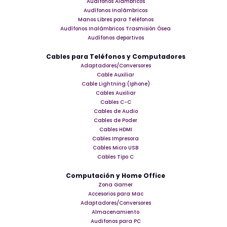
Audífonos Alámbricos
Audífonos Inalámbricos
Manos Libres para Teléfonos
Audífonos Inalámbricos Trasmisión Ósea
Audífonos deportivos
Cables para Teléfonos y Computadores
Adaptadores/Conversores
Cable Auxiliar
Cable Lightning (Iphone)
Cables Auxiliar
Cables C-C
Cables de Audio
Cables de Poder
Cables HDMI
Cables Impresora
Cables Micro USB
Cables Tipo C
Computación y Home Office
Zona Gamer
Accesorios para Mac
Adaptadores/Conversores
Almacenamiento
Audifonos para PC