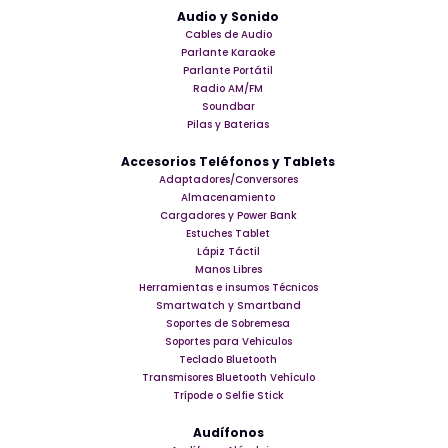
Audio y Sonido
Cables de Audio
Parlante Karaoke
Parlante Portátil
Radio AM/FM
Soundbar
Pilas y Baterias
Accesorios Teléfonos y Tablets
Adaptadores/Conversores
Almacenamiento
Cargadores y Power Bank
Estuches Tablet
Lápiz Táctil
Manos Libres
Herramientas e insumos Técnicos
Smartwatch y Smartband
Soportes de Sobremesa
Soportes para Vehiculos
Teclado Bluetooth
Transmisores Bluetooth Vehículo
Trípode o Selfie Stick
Audífonos