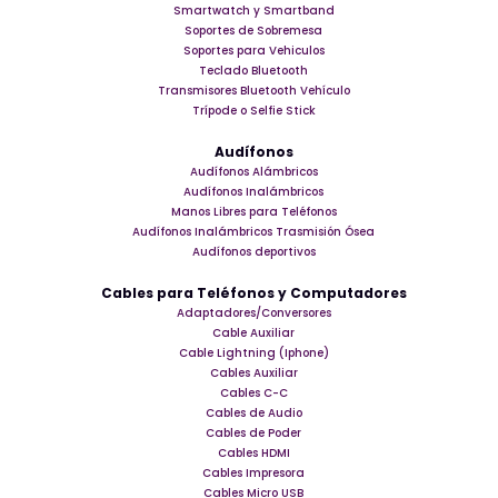
Smartwatch y Smartband
Soportes de Sobremesa
Soportes para Vehiculos
Teclado Bluetooth
Transmisores Bluetooth Vehículo
Trípode o Selfie Stick
Audífonos
Audífonos Alámbricos
Audífonos Inalámbricos
Manos Libres para Teléfonos
Audífonos Inalámbricos Trasmisión Ósea
Audífonos deportivos
Cables para Teléfonos y Computadores
Adaptadores/Conversores
Cable Auxiliar
Cable Lightning (Iphone)
Cables Auxiliar
Cables C-C
Cables de Audio
Cables de Poder
Cables HDMI
Cables Impresora
Cables Micro USB