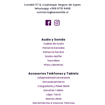
Condell 117 B, Coyhaique. Region de Aysen.
Whatsapp +569 9715 9468
contacto@serexchile.cl
Audio y Sonido
Cables de Audio
Parlante Karaoke
Parlante Portátil
Radio AM/FM
Soundbar
Pilas y Baterias
Accesorios Teléfonos y Tablets
Adaptadores/Conversores
Almacenamiento
Cargadores y Power Bank
Estuches Tablet
Lápiz Táctil
Manos Libres
Herramientas e insumos Técnicos