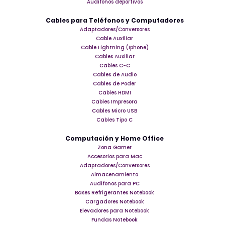
Audífonos deportivos
Cables para Teléfonos y Computadores
Adaptadores/Conversores
Cable Auxiliar
Cable Lightning (Iphone)
Cables Auxiliar
Cables C-C
Cables de Audio
Cables de Poder
Cables HDMI
Cables Impresora
Cables Micro USB
Cables Tipo C
Computación y Home Office
Zona Gamer
Accesorios para Mac
Adaptadores/Conversores
Almacenamiento
Audifonos para PC
Bases Refrigerantes Notebook
Cargadores Notebook
Elevadores para Notebook
Fundas Notebook