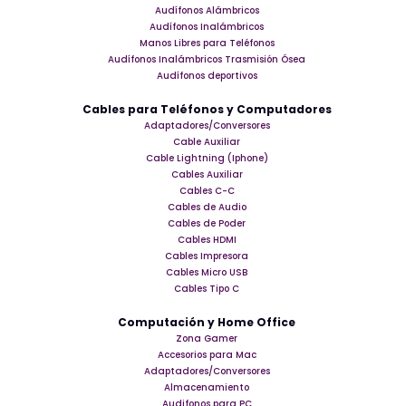
Audífonos Alámbricos
Audífonos Inalámbricos
Manos Libres para Teléfonos
Audífonos Inalámbricos Trasmisión Ósea
Audífonos deportivos
Cables para Teléfonos y Computadores
Adaptadores/Conversores
Cable Auxiliar
Cable Lightning (Iphone)
Cables Auxiliar
Cables C-C
Cables de Audio
Cables de Poder
Cables HDMI
Cables Impresora
Cables Micro USB
Cables Tipo C
Computación y Home Office
Zona Gamer
Accesorios para Mac
Adaptadores/Conversores
Almacenamiento
Audifonos para PC