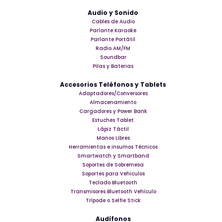
Audio y Sonido
Cables de Audio
Parlante Karaoke
Parlante Portátil
Radio AM/FM
Soundbar
Pilas y Baterias
Accesorios Teléfonos y Tablets
Adaptadores/Conversores
Almacenamiento
Cargadores y Power Bank
Estuches Tablet
Lápiz Táctil
Manos Libres
Herramientas e insumos Técnicos
Smartwatch y Smartband
Soportes de Sobremesa
Soportes para Vehiculos
Teclado Bluetooth
Transmisores Bluetooth Vehículo
Trípode o Selfie Stick
Audífonos