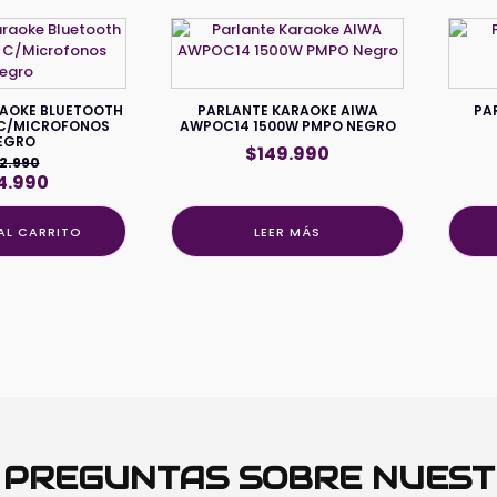
RAOKE BLUETOOTH
PARLANTE KARAOKE AIWA
PA
 C/MICROFONOS
AWPOC14 1500W PMPO NEGRO
EGRO
$
149.990
2.990
El
4.990
cio
precio
ginal
actual
AL CARRITO
LEER MÁS
:
es:
.990.
$44.990.
O PREGUNTAS SOBRE NUES