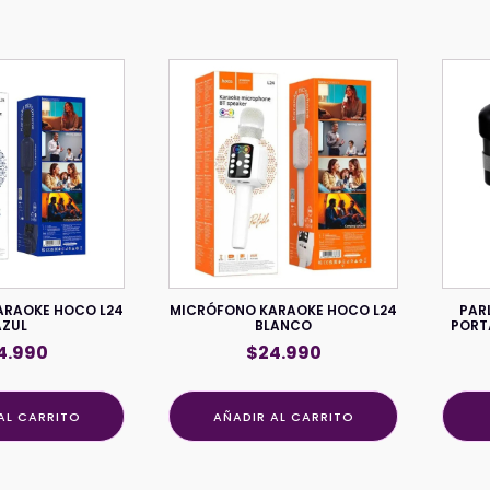
ARAOKE HOCO L24
MICRÓFONO KARAOKE HOCO L24
PAR
AZUL
BLANCO
PORT
4.990
$
24.990
AL CARRITO
AÑADIR AL CARRITO