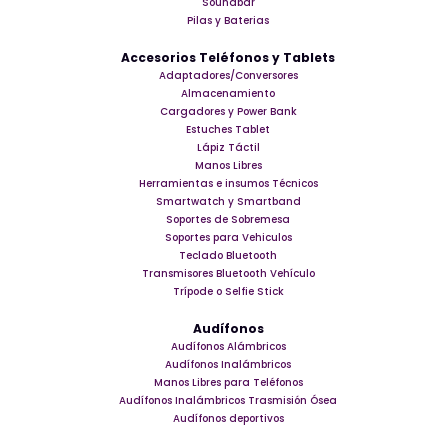
Soundbar
Pilas y Baterias
Accesorios Teléfonos y Tablets
Adaptadores/Conversores
Almacenamiento
Cargadores y Power Bank
Estuches Tablet
Lápiz Táctil
Manos Libres
Herramientas e insumos Técnicos
Smartwatch y Smartband
Soportes de Sobremesa
Soportes para Vehiculos
Teclado Bluetooth
Transmisores Bluetooth Vehículo
Trípode o Selfie Stick
Audífonos
Audífonos Alámbricos
Audífonos Inalámbricos
Manos Libres para Teléfonos
Audífonos Inalámbricos Trasmisión Ósea
Audífonos deportivos