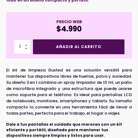
todo en un diseño compacto y portátil.
PRECIO WEB
$
4.990
Kit
AÑADIR AL CARRITO
de
Limpieza
Universal
Pantallas
El kit de limpieza Dusted es una solución versátil para
Dusted
mantener tus dispositivos libres de huellas, polvo y suciedad.
cantidad
Su diseño 3 en 1 combina un spray limpiador de 10 ml, un paño
de microfibra integrado y una estructura que puede usarse
como soporte para el teléfono. Es ideal para pantallas LCD
de notebooks, monitores, smartphones y tablets. Su tamaño
compacto lo convierte en una herramienta fácil de llevar a
todas partes, perfecta para el trabajo, el hogar o viajes.
Dale a tus pantallas el cuidado que merecen con un kit
eficiente y portátil, diseñado para mantener tus
dispositivos siempre limpios y listos para usar.