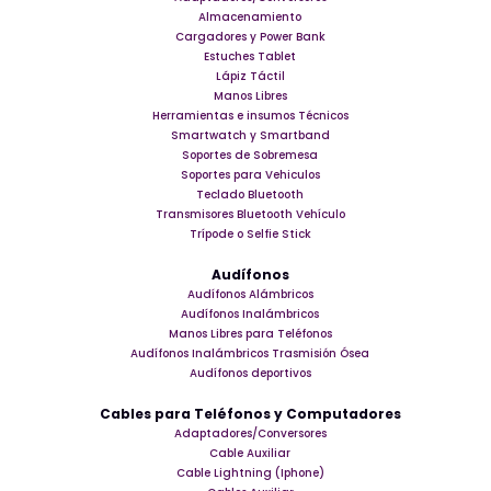
Almacenamiento
Cargadores y Power Bank
Estuches Tablet
Lápiz Táctil
Manos Libres
Herramientas e insumos Técnicos
Smartwatch y Smartband
Soportes de Sobremesa
Soportes para Vehiculos
Teclado Bluetooth
Transmisores Bluetooth Vehículo
Trípode o Selfie Stick
Audífonos
Audífonos Alámbricos
Audífonos Inalámbricos
Manos Libres para Teléfonos
Audífonos Inalámbricos Trasmisión Ósea
Audífonos deportivos
Cables para Teléfonos y Computadores
Adaptadores/Conversores
Cable Auxiliar
Cable Lightning (Iphone)