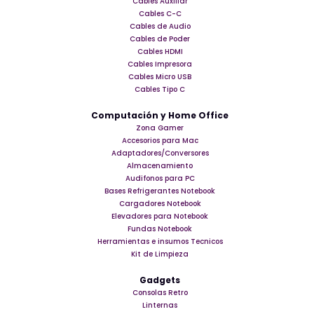
Cables Auxiliar
Cables C-C
Cables de Audio
Cables de Poder
Cables HDMI
Cables Impresora
Cables Micro USB
Cables Tipo C
Computación y Home Office
Zona Gamer
Accesorios para Mac
Adaptadores/Conversores
Almacenamiento
Audifonos para PC
Bases Refrigerantes Notebook
Cargadores Notebook
Elevadores para Notebook
Fundas Notebook
Herramientas e insumos Tecnicos
Kit de Limpieza
Gadgets
Consolas Retro
Linternas