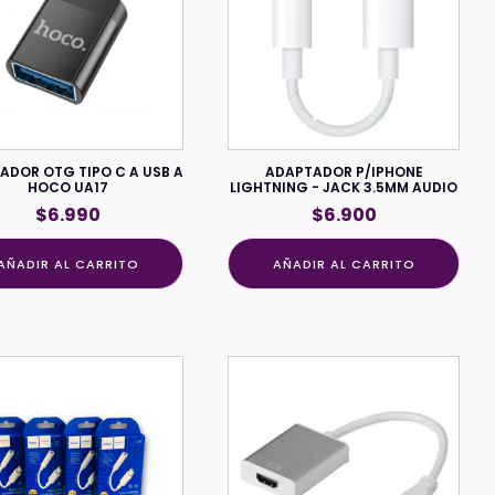
ADOR OTG TIPO C A USB A
ADAPTADOR P/IPHONE
HOCO UA17
LIGHTNING - JACK 3.5MM AUDIO
$
6.990
$
6.900
AÑADIR AL CARRITO
AÑADIR AL CARRITO