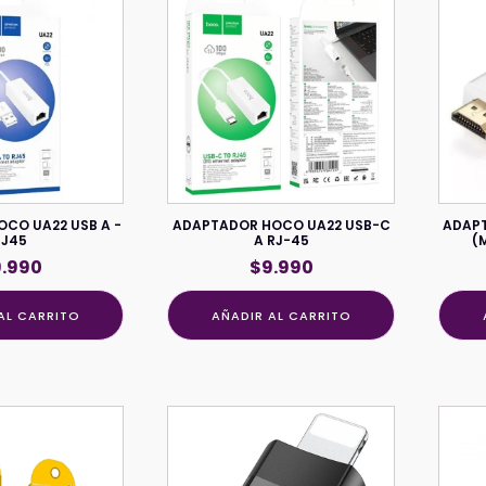
CO UA22 USB A -
ADAPTADOR HOCO UA22 USB-C
ADAPT
RJ45
A RJ-45
(M
9.990
$
9.990
AL CARRITO
AÑADIR AL CARRITO