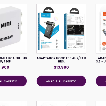
MI A RCA FULL HD
ADAPTADOR HOCO E58 AUX/BT 8
ADAP
0P/720P
HRS.
3.5 - 
9.900
$
13.990
AL CARRITO
AÑADIR AL CARRITO