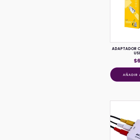
ADAPTADOR 
US
$
AÑADIR 