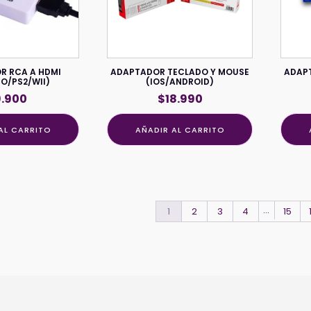
R RCA A HDMI
ADAPTADOR TECLADO Y MOUSE
ADAPT
O/PS2/WII)
(IOS/ANDROID)
9.900
$
18.990
AL CARRITO
AÑADIR AL CARRITO
…
1
2
3
4
15