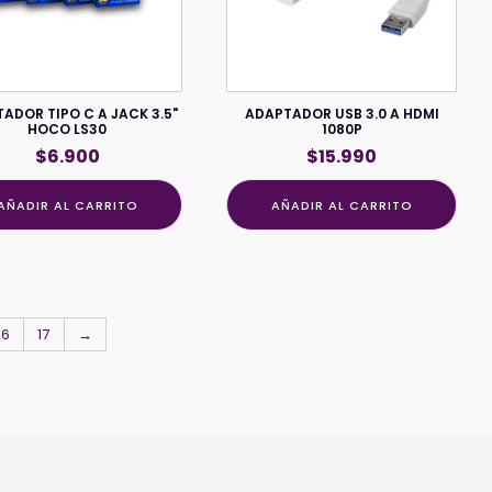
ADOR TIPO C A JACK 3.5"
ADAPTADOR USB 3.0 A HDMI
HOCO LS30
1080P
$
6.900
$
15.990
AÑADIR AL CARRITO
AÑADIR AL CARRITO
16
17
→