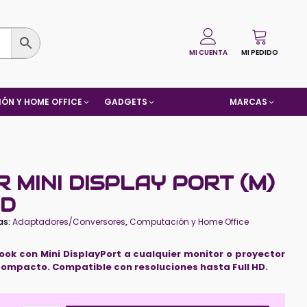
MI CUENTA
MI PEDIDO
ÓN Y HOME OFFICE
GADGETS
MARCAS
MINI DISPLAY PORT (M)
HD
as:
Adaptadores/Conversores
,
Computación y Home Office
book con Mini DisplayPort a cualquier monitor o proyector
ompacto. Compatible con resoluciones hasta Full HD.