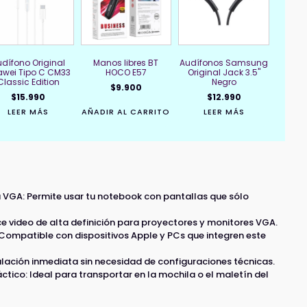
dífono Original
Manos libres BT
Audífonos Samsung
wei Tipo C CM33
HOCO E57
Original Jack 3.5"
Classic Edition
Negro
$
9.900
$
15.990
$
12.990
LEER MÁS
AÑADIR AL CARRITO
LEER MÁS
a VGA: Permite usar tu notebook con pantallas que sólo
e video de alta definición para proyectores y monitores VGA.
Compatible con dispositivos Apple y PCs que integren este
stalación inmediata sin necesidad de configuraciones técnicas.
ico: Ideal para transportar en la mochila o el maletín del