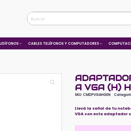
UDÍFONOS
CABLES TELÉFONOS Y COMPUTADORES
COMPUTACI
ADAPTADOR 
A VGA (H) 
SKU:
CMDPVGAHGEN
Categorí
Llevá la señal de tu note
VGA con este adaptador c