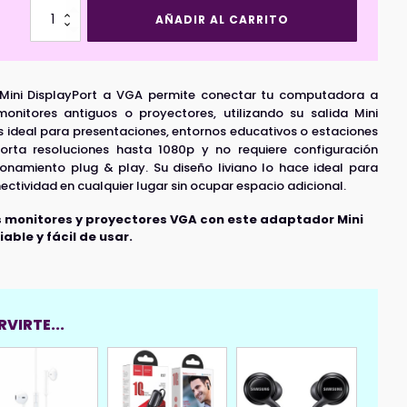
Adaptador
AÑADIR AL CARRITO
Mini
Display
Port
(M)
ini DisplayPort a VGA permite conectar tu computadora a
a
VGA
onitores antiguos o proyectores, utilizando su salida Mini
(H)
s ideal para presentaciones, entornos educativos o estaciones
HD
orta resoluciones hasta 1080p y no requiere configuración
cantidad
ionamiento plug & play. Su diseño liviano lo hace ideal para
ctividad en cualquier lugar sin ocupar espacio adicional.
tus monitores y proyectores VGA con este adaptador Mini
able y fácil de usar.
VIRTE...