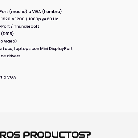
ayPort (macho) a VGA (hembra)
 1920 × 1200 / 1080p @ 60 Hz
ayPort / Thunderbolt
 (DB15)
lo video)
rface, laptops con Mini DisplayPort
 de drivers
rt a VGA
TROS PRODUCTOS?