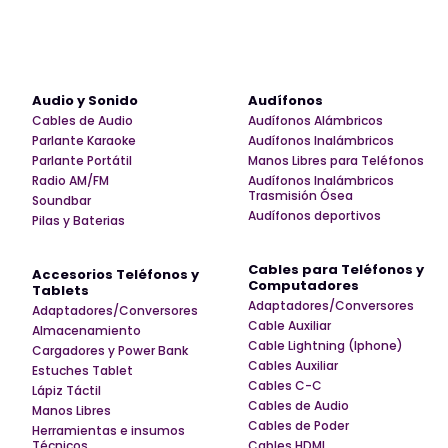
Audio y Sonido
Audífonos
Cables de Audio
Audífonos Alámbricos
Parlante Karaoke
Audífonos Inalámbricos
Parlante Portátil
Manos Libres para Teléfonos
Radio AM/FM
Audífonos Inalámbricos
Trasmisión Ósea
Soundbar
Audífonos deportivos
Pilas y Baterias
Cables para Teléfonos y
Accesorios Teléfonos y
Computadores
Tablets
Adaptadores/Conversores
Adaptadores/Conversores
Cable Auxiliar
Almacenamiento
Cable Lightning (Iphone)
Cargadores y Power Bank
Cables Auxiliar
Estuches Tablet
Cables C-C
Lápiz Táctil
Cables de Audio
Manos Libres
Cables de Poder
Herramientas e insumos
Técnicos
Cables HDMI