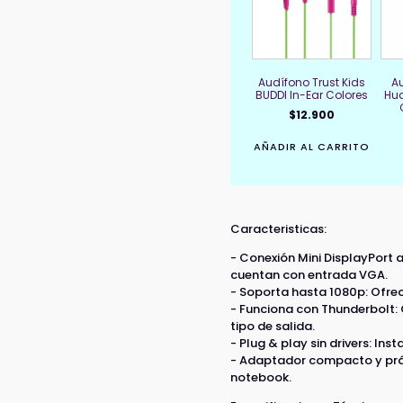
Audífono Trust Kids
Au
BUDDI In-Ear Colores
Hua
$
12.900
AÑADIR AL CARRITO
Caracteristicas:
- Conexión Mini DisplayPort 
cuentan con entrada VGA.
- Soporta hasta 1080p: Ofrec
- Funciona con Thunderbolt: 
tipo de salida.
- Plug & play sin drivers: In
- Adaptador compacto y práct
notebook.