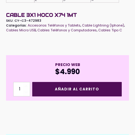
CABLE 3X1 HOCO X74 1MT
SKU:
CY-C3-472983
Categorías:
Accesorios Teléfonos y Tablets
,
Cable Lightning (Iphone)
,
Cables Micro USB
,
Cables Teléfonos y Computadores
,
Cables Tipo C
PRECIO WEB
$
4.990
Cable
AÑADIR AL CARRITO
3x1
HOCO
X74
1mt
cantidad