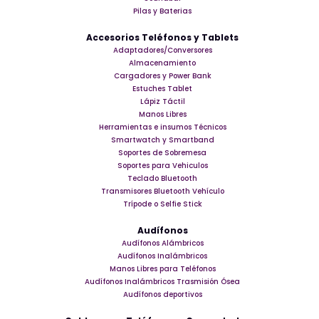
Pilas y Baterias
Accesorios Teléfonos y Tablets
Adaptadores/Conversores
Almacenamiento
Cargadores y Power Bank
Estuches Tablet
Lápiz Táctil
Manos Libres
Herramientas e insumos Técnicos
Smartwatch y Smartband
Soportes de Sobremesa
Soportes para Vehiculos
Teclado Bluetooth
Transmisores Bluetooth Vehículo
Trípode o Selfie Stick
Audífonos
Audífonos Alámbricos
Audífonos Inalámbricos
Manos Libres para Teléfonos
Audífonos Inalámbricos Trasmisión Ósea
Audífonos deportivos