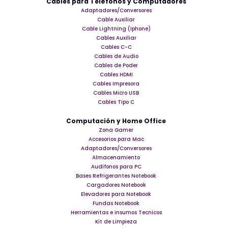
Cables para Teléfonos y Computadores
Adaptadores/Conversores
Cable Auxiliar
Cable Lightning (Iphone)
Cables Auxiliar
Cables C-C
Cables de Audio
Cables de Poder
Cables HDMI
Cables Impresora
Cables Micro USB
Cables Tipo C
Computación y Home Office
Zona Gamer
Accesorios para Mac
Adaptadores/Conversores
Almacenamiento
Audifonos para PC
Bases Refrigerantes Notebook
Cargadores Notebook
Elevadores para Notebook
Fundas Notebook
Herramientas e insumos Tecnicos
Kit de Limpieza