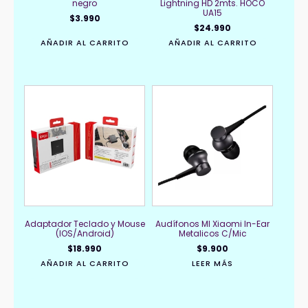
negro
Lightning HD 2mts. HOCO
UA15
$
3.990
$
24.990
AÑADIR AL CARRITO
AÑADIR AL CARRITO
Adaptador Teclado y Mouse
Audífonos MI Xiaomi In-Ear
(IOS/Android)
Metalicos C/Mic
$
18.990
$
9.900
AÑADIR AL CARRITO
LEER MÁS