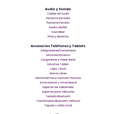
Audio y Sonido
Cables de Audio
Parlante Karaoke
Parlante Portátil
Radio AM/FM
Soundbar
Pilas y Baterias
Accesorios Teléfonos y Tablets
Adaptadores/Conversores
Almacenamiento
Cargadores y Power Bank
Estuches Tablet
Lápiz Táctil
Manos Libres
Herramientas e insumos Técnicos
Smartwatch y Smartband
Soportes de Sobremesa
Soportes para Vehiculos
Teclado Bluetooth
Transmisores Bluetooth Vehículo
Trípode o Selfie Stick