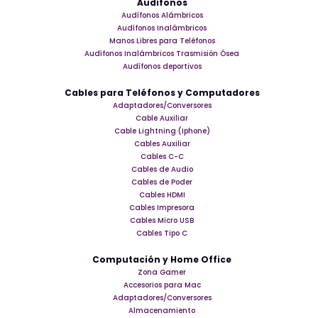
Audífonos
Audífonos Alámbricos
Audífonos Inalámbricos
Manos Libres para Teléfonos
Audífonos Inalámbricos Trasmisión Ósea
Audífonos deportivos
Cables para Teléfonos y Computadores
Adaptadores/Conversores
Cable Auxiliar
Cable Lightning (Iphone)
Cables Auxiliar
Cables C-C
Cables de Audio
Cables de Poder
Cables HDMI
Cables Impresora
Cables Micro USB
Cables Tipo C
Computación y Home Office
Zona Gamer
Accesorios para Mac
Adaptadores/Conversores
Almacenamiento