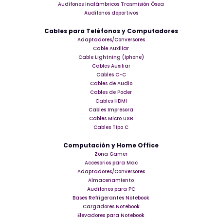
Audífonos Inalámbricos Trasmisión Ósea
Audífonos deportivos
Cables para Teléfonos y Computadores
Adaptadores/Conversores
Cable Auxiliar
Cable Lightning (Iphone)
Cables Auxiliar
Cables C-C
Cables de Audio
Cables de Poder
Cables HDMI
Cables Impresora
Cables Micro USB
Cables Tipo C
Computación y Home Office
Zona Gamer
Accesorios para Mac
Adaptadores/Conversores
Almacenamiento
Audifonos para PC
Bases Refrigerantes Notebook
Cargadores Notebook
Elevadores para Notebook