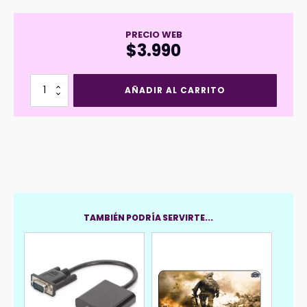
PRECIO WEB
$
3.990
Cable
AÑADIR AL CARRITO
Extension
3
mt
USB-
A
M
a
USB-
A
H
TAMBIÉN PODRÍA SERVIRTE...
cantidad