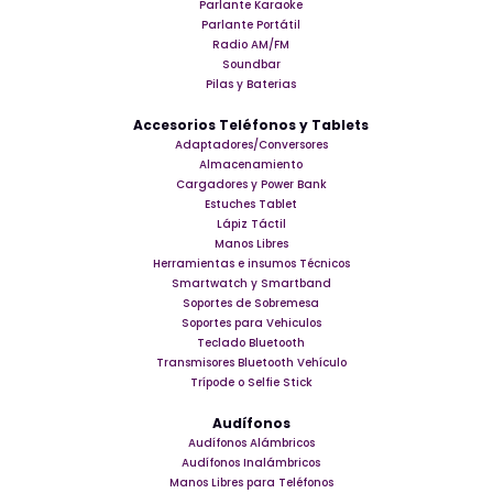
Parlante Karaoke
Parlante Portátil
Radio AM/FM
Soundbar
Pilas y Baterias
Accesorios Teléfonos y Tablets
Adaptadores/Conversores
Almacenamiento
Cargadores y Power Bank
Estuches Tablet
Lápiz Táctil
Manos Libres
Herramientas e insumos Técnicos
Smartwatch y Smartband
Soportes de Sobremesa
Soportes para Vehiculos
Teclado Bluetooth
Transmisores Bluetooth Vehículo
Trípode o Selfie Stick
Audífonos
Audífonos Alámbricos
Audífonos Inalámbricos
Manos Libres para Teléfonos