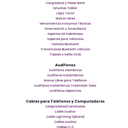
Cargadores y Power Bank
Estuches Tablet
Lápiz Táctil
Manos Libres
Herramientas e insumos Técnicos
Smartwatch y Smartband
Soportes de Sobremesa
Soportes para Vehiculos
Teclado Bluetooth
Transmisores Bluetooth Vehículo
Trípode o Selfie Stick
Audífonos
Audífonos Alámbricos
Audífonos Inalámbricos
Manos Libres para Teléfonos
Audífonos Inalámbricos Trasmisión Ósea
Audífonos deportivos
Cables para Teléfonos y Computadores
Adaptadores/Conversores
Cable Auxiliar
Cable Lightning (Iphone)
Cables Auxiliar
Cables C-C