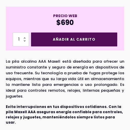
PRECIO WEB
$
690
Pila
AÑADIR AL CARRITO
Alcalina
AAA
Maxell
(Und)
La pila alcalina AAA Maxell está diseñada para ofrecer un
cantidad
suministro constante y seguro de energía en dispositivos de
uso frecuente. Su tecnología a prueba de fugas protege los
equipos, mientras que su larga vida útil en almacenamiento
la mantiene lista para emergencias o uso prolongado. Es
ideal para controles remotos, relojes, linternas pequeñas y
juguetes.
Evita interrupciones en tus dispositivos cotidianos. Con la
pila Maxell AAA aseguras energía confiable para controles,
relojes y juguetes, manteniéndolos siempre listos para
usar.