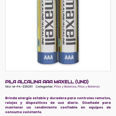
PILA ALCALINA AAA MAXELL (UND)
SKU:
M-PA-225201
Categorías:
Pilas y Baterias
,
Pilas y Baterias
Brinda energía estable y duradera para controles remotos,
relojes y dispositivos de uso diario. Diseñada para
mantener un rendimiento confiable en equipos de
consumo constante.