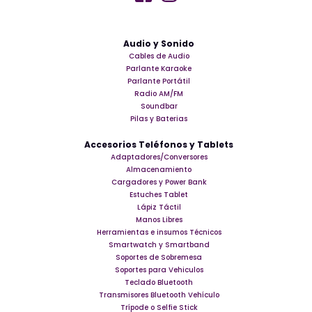
Audio y Sonido
Cables de Audio
Parlante Karaoke
Parlante Portátil
Radio AM/FM
Soundbar
Pilas y Baterias
Accesorios Teléfonos y Tablets
Adaptadores/Conversores
Almacenamiento
Cargadores y Power Bank
Estuches Tablet
Lápiz Táctil
Manos Libres
Herramientas e insumos Técnicos
Smartwatch y Smartband
Soportes de Sobremesa
Soportes para Vehiculos
Teclado Bluetooth
Transmisores Bluetooth Vehículo
Trípode o Selfie Stick