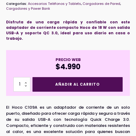
Categorías:
Accesorios Teléfonos y Tablets
,
Cargadores de Pared
,
Cargadores y Power Bank
Disfruta de una carga rápida y confiable con este
adaptador de corriente compacto Hoco de 18 W con salida
USB-A y soporte QC 3.0, ideal para uso diario en casa o
trabajo.
PRECIO WEB
$
4.990
Cargador
AÑADIR AL CARRITO
Hoco
C109A
18W
QC3.0
El Hoco C109A es un adaptador de corriente de un solo
(Output
puerto, diseñado para ofrecer carga rápida y segura a través
USB
de su salida USB-A con tecnología Quick Charge 3.0.
A)
Compacto, eficiente y construido con materiales resistentes
cantidad
al calor, es una excelente solución para quienes buscan