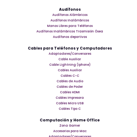
Audífonos
Audífonos Alámbricos
Audífonos Inalámbricos
Manos Libres para Teléfonos
Audífonos Inalámbricos Trasmisión Ósea
Audífonos deportivos
Cables para Teléfonos y Computadores
Adaptadores/Conversores
Cable Auxiliar
Cable Lightning (Iphone)
Cables Auxiliar
Cables C-C
Cables de Audio
Cables de Poder
Cables HDMI
Cables Impresora
Cables Micro USB
Cables Tipo C
Computación y Home Office
Zona Gamer
Accesorios para Mac
Adaptadores/Conversores