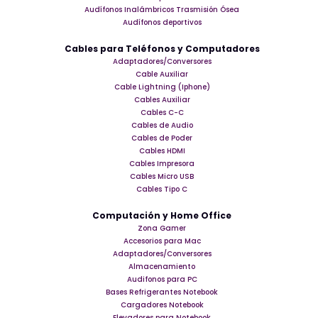
Audífonos Inalámbricos Trasmisión Ósea
Audífonos deportivos
Cables para Teléfonos y Computadores
Adaptadores/Conversores
Cable Auxiliar
Cable Lightning (Iphone)
Cables Auxiliar
Cables C-C
Cables de Audio
Cables de Poder
Cables HDMI
Cables Impresora
Cables Micro USB
Cables Tipo C
Computación y Home Office
Zona Gamer
Accesorios para Mac
Adaptadores/Conversores
Almacenamiento
Audifonos para PC
Bases Refrigerantes Notebook
Cargadores Notebook
Elevadores para Notebook