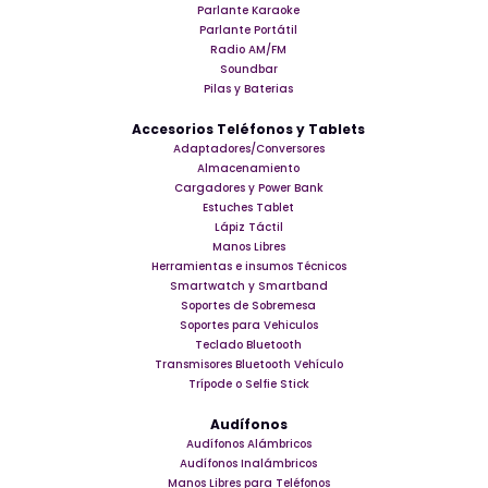
Parlante Karaoke
Parlante Portátil
Radio AM/FM
Soundbar
Pilas y Baterias
Accesorios Teléfonos y Tablets
Adaptadores/Conversores
Almacenamiento
Cargadores y Power Bank
Estuches Tablet
Lápiz Táctil
Manos Libres
Herramientas e insumos Técnicos
Smartwatch y Smartband
Soportes de Sobremesa
Soportes para Vehiculos
Teclado Bluetooth
Transmisores Bluetooth Vehículo
Trípode o Selfie Stick
Audífonos
Audífonos Alámbricos
Audífonos Inalámbricos
Manos Libres para Teléfonos