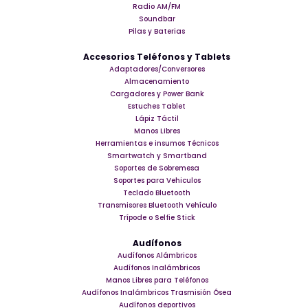
Radio AM/FM
Soundbar
Pilas y Baterias
Accesorios Teléfonos y Tablets
Adaptadores/Conversores
Almacenamiento
Cargadores y Power Bank
Estuches Tablet
Lápiz Táctil
Manos Libres
Herramientas e insumos Técnicos
Smartwatch y Smartband
Soportes de Sobremesa
Soportes para Vehiculos
Teclado Bluetooth
Transmisores Bluetooth Vehículo
Trípode o Selfie Stick
Audífonos
Audífonos Alámbricos
Audífonos Inalámbricos
Manos Libres para Teléfonos
Audífonos Inalámbricos Trasmisión Ósea
Audífonos deportivos