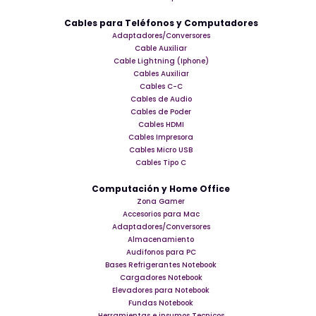
Cables para Teléfonos y Computadores
Adaptadores/Conversores
Cable Auxiliar
Cable Lightning (Iphone)
Cables Auxiliar
Cables C-C
Cables de Audio
Cables de Poder
Cables HDMI
Cables Impresora
Cables Micro USB
Cables Tipo C
Computación y Home Office
Zona Gamer
Accesorios para Mac
Adaptadores/Conversores
Almacenamiento
Audifonos para PC
Bases Refrigerantes Notebook
Cargadores Notebook
Elevadores para Notebook
Fundas Notebook
Herramientas e insumos Tecnicos