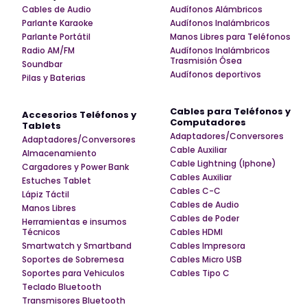
Cables de Audio
Audífonos Alámbricos
Parlante Karaoke
Audífonos Inalámbricos
Parlante Portátil
Manos Libres para Teléfonos
Radio AM/FM
Audífonos Inalámbricos
Trasmisión Ósea
Soundbar
Audífonos deportivos
Pilas y Baterias
Cables para Teléfonos y
Accesorios Teléfonos y
Computadores
Tablets
Adaptadores/Conversores
Adaptadores/Conversores
Cable Auxiliar
Almacenamiento
Cable Lightning (Iphone)
Cargadores y Power Bank
Cables Auxiliar
Estuches Tablet
Cables C-C
Lápiz Táctil
Cables de Audio
Manos Libres
Cables de Poder
Herramientas e insumos
Técnicos
Cables HDMI
Smartwatch y Smartband
Cables Impresora
Soportes de Sobremesa
Cables Micro USB
Soportes para Vehiculos
Cables Tipo C
Teclado Bluetooth
Transmisores Bluetooth