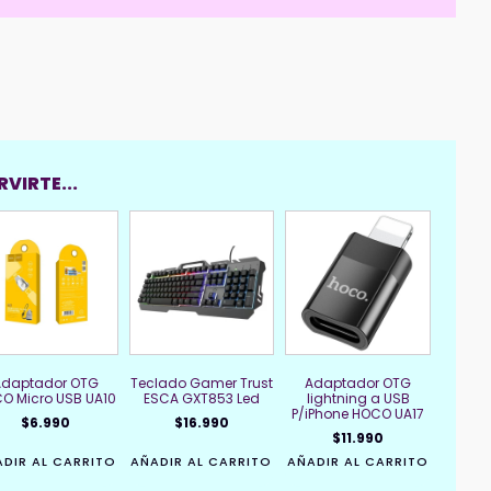
Tablet
Negro
cantidad
VIRTE...
Adaptador OTG
Teclado Gamer Trust
Adaptador OTG
O Micro USB UA10
ESCA GXT853 Led
lightning a USB
P/iPhone HOCO UA17
$
6.990
$
16.990
$
11.990
DIR AL CARRITO
AÑADIR AL CARRITO
AÑADIR AL CARRITO