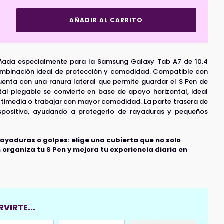
Smart
AÑADIR AL CARRITO
Cover
P/Samsung
A7
10.4"
eñada especialmente para la Samsung Galaxy Tab A7 de 10.4
R/S
Pen
mbinación ideal de protección y comodidad. Compatible con
(T500/T505)
enta con una ranura lateral que permite guardar el S Pen de
Negro
al plegable se convierte en base de apoyo horizontal, ideal
cantidad
ltimedia o trabajar con mayor comodidad. La parte trasera de
dispositivo, ayudando a protegerlo de rayaduras y pequeños
rayaduras o golpes: elige una cubierta que no solo
organiza tu S Pen y mejora tu experiencia diaria en
VIRTE...