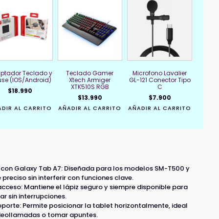
ptador Teclado y
Teclado Gamer
Microfono Lavalier
se (IOS/Android)
Xtech Armiger
GL-121 Conector Tipo
XTK510S RGB
C
$
18.990
$
13.990
$
7.900
DIR AL CARRITO
AÑADIR AL CARRITO
AÑADIR AL CARRITO
 con Galaxy Tab A7: Diseñada para los modelos SM-T500 y
preciso sin interferir con funciones clave.
 acceso: Mantiene el lápiz seguro y siempre disponible para
ar sin interrupciones.
oporte: Permite posicionar la tablet horizontalmente, ideal
videollamadas o tomar apuntes.