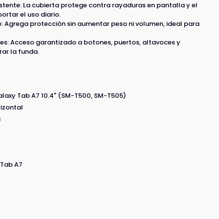
esistente: La cubierta protege contra rayaduras en pantalla y el
ortar el uso diario.
o: Agrega protección sin aumentar peso ni volumen, ideal para
les: Acceso garantizado a botones, puertos, altavoces y
rar la funda.
laxy Tab A7 10.4" (SM-T500, SM-T505)
rizontal
a
 Tab A7