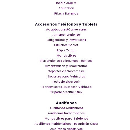
Radio AM/FM
Soundbar
Pilas y Baterias
Accesorios Teléfonos y Tablets
Adaptadores/Conversores
Almacenamiento
Cargadores y Power Bank
Estuches Tablet
Lápiz Táctil
Manos Libres
Herramientas e insumos Técnicos
Smartwatch y Smartband
Soportes de Sobremesa
Soportes para Vehiculos
Teclado Bluetooth
Transmisores Bluetooth Vehículo
Trípode o Selfie Stick
Audífonos
Audífonos Alámbricos
Audífonos Inalámbricos
Manos Libres para Teléfonos
Audífonos Inalámbricos Trasmisión Ósea
Audífonos deportivos