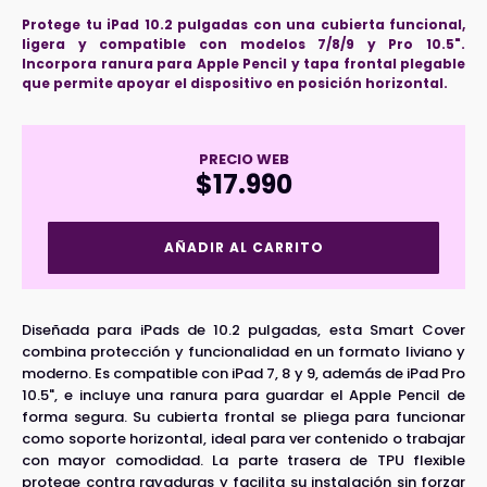
Protege tu iPad 10.2 pulgadas con una cubierta funcional,
ligera y compatible con modelos 7/8/9 y Pro 10.5".
Incorpora ranura para Apple Pencil y tapa frontal plegable
que permite apoyar el dispositivo en posición horizontal.
PRECIO WEB
$
17.990
Smart
AÑADIR AL CARRITO
Cover
Ipad
10.2"
Ranura
Diseñada para iPads de 10.2 pulgadas, esta Smart Cover
Apple
combina protección y funcionalidad en un formato liviano y
Pencil
moderno. Es compatible con iPad 7, 8 y 9, además de iPad Pro
(iPad
10.5", e incluye una ranura para guardar el Apple Pencil de
7/8/9
forma segura. Su cubierta frontal se pliega para funcionar
y
iPad
como soporte horizontal, ideal para ver contenido o trabajar
Pro
con mayor comodidad. La parte trasera de TPU flexible
10.5")
protege contra rayaduras y facilita su instalación sin forzar