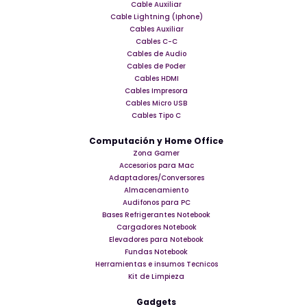
Cable Auxiliar
Cable Lightning (Iphone)
Cables Auxiliar
Cables C-C
Cables de Audio
Cables de Poder
Cables HDMI
Cables Impresora
Cables Micro USB
Cables Tipo C
Computación y Home Office
Zona Gamer
Accesorios para Mac
Adaptadores/Conversores
Almacenamiento
Audifonos para PC
Bases Refrigerantes Notebook
Cargadores Notebook
Elevadores para Notebook
Fundas Notebook
Herramientas e insumos Tecnicos
Kit de Limpieza
Gadgets