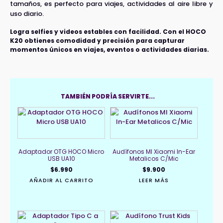
tamaños, es perfecto para viajes, actividades al aire libre y
uso diario.
Logra selfies y videos estables con facilidad. Con el HOCO
K20 obtienes comodidad y precisión para capturar
momentos únicos en viajes, eventos o actividades diarias.
TAMBIÉN PODRÍA SERVIRTE...
Adaptador OTG HOCO Micro
Audífonos MI Xiaomi In-Ear
USB UA10
Metalicos C/Mic
$
6.990
$
9.900
AÑADIR AL CARRITO
LEER MÁS