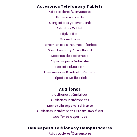
Accesorios Teléfonos y Tablets
Adaptadores/Conversores
Almacenamiento
Cargadores y Power Bank
Estuches Tablet
Lápiz Táctil
Manos Libres
Herramientas e insumos Técnicos
Smartwatch y Smartband
Soportes de Sobremesa
Soportes para Vehiculos
Teclado Bluetooth
Transmisores Bluetooth Vehículo
Trípode o Selfie Stick
Audífonos
Audífonos Alámbricos
Audífonos Inalámbricos
Manos Libres para Teléfonos
Audífonos Inalámbricos Trasmisión Ósea
Audífonos deportivos
Cables para Teléfonos y Computadores
Adaptadores/Conversores