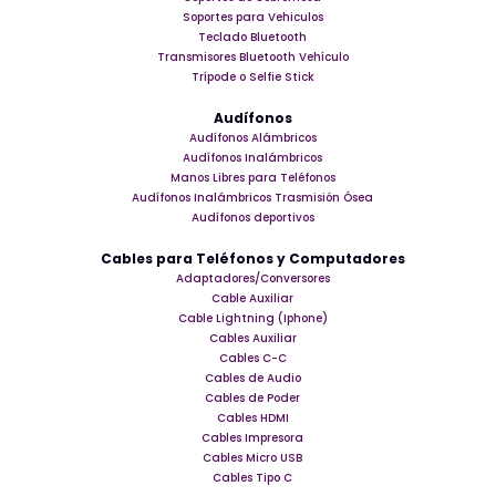
Soportes para Vehiculos
Teclado Bluetooth
Transmisores Bluetooth Vehículo
Trípode o Selfie Stick
Audífonos
Audífonos Alámbricos
Audífonos Inalámbricos
Manos Libres para Teléfonos
Audífonos Inalámbricos Trasmisión Ósea
Audífonos deportivos
Cables para Teléfonos y Computadores
Adaptadores/Conversores
Cable Auxiliar
Cable Lightning (Iphone)
Cables Auxiliar
Cables C-C
Cables de Audio
Cables de Poder
Cables HDMI
Cables Impresora
Cables Micro USB
Cables Tipo C