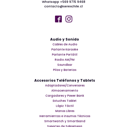
Whatsapp +569 9715 9468
contacto@serexchile.cl
Audio y Sonido
Cables de Audio
Parlante Karaoke
Parlante Portátil
Radio AM/FM
Soundbar
Pilas y Baterias
Accesorios Teléfonos y Tablets
Adaptadores/Conversores
Almacenamiento
Cargadores y Power Bank
Estuches Tablet
Lápiz Táctil
Manos Libres
Herramientas e insumos Técnicos
Smartwatch y Smartband
Soportes de Sobremesa