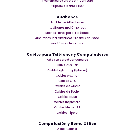
Transmisores Bluetooth Vehículo
Trípode o Selfie Stick
Audífonos
Audífonos Alámbricos
Audífonos Inalámbricos
Manos Libres para Teléfonos
Audífonos Inalámbricos Trasmisión Ósea
Audífonos deportivos
Cables para Teléfonos y Computadores
Adaptadores/Conversores
Cable Auxiliar
Cable Lightning (Iphone)
Cables Auxiliar
Cables C-C
Cables de Audio
Cables de Poder
Cables HDMI
Cables Impresora
Cables Micro USB
Cables Tipo C
Computación y Home Office
Zona Gamer