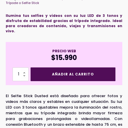
Trípode o Selfie Stick
Ilumina tus selfies y videos con su luz LED de 3 tonos y
disfruta de estabilidad gracias al trípode integrado. Ideal
para creadores de contenido, viajes y transmisiones en
vivo.
PRECIO WEB
$
15.990
Selfie
AÑADIR AL CARRITO
Stick
Dusted
Negro
cantidad
El Selfie Stick Dusted está diseñado para ofrecer fotos y
videos más claros y estables en cualquier situación. Su luz
LED con 3 tonos ajustables mejora la iluminación del rostro,
mientras que su trípode integrado brinda mayor firmeza
para grabaciones prolongadas o videollamadas. Con
conexión Bluetooth y un brazo extensible de hasta 75 cm, es