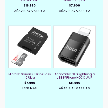
GXT853 Led
Conector Tipo C
$
16.990
$
7.900
AÑADIR AL CARRITO
AÑADIR AL CARRITO
MicroSD Sandisk 32Gb Class
Adaptador OTG lightning a
10 Ultra
USB P/iPhone HOCO UA17
$
7.990
$
11.990
LEER MÁS
AÑADIR AL CARRITO