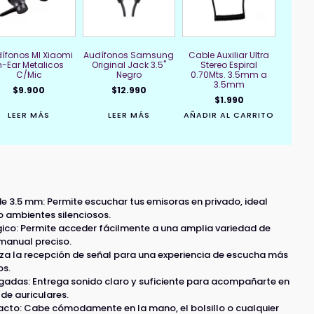
ífonos MI Xiaomi
Audífonos Samsung
Cable Auxiliar Ultra
n-Ear Metalicos
Original Jack 3.5"
Stereo Espiral
C/Mic
Negro
0.70Mts. 3.5mm a
3.5mm
$
9.900
$
12.990
$
1.990
LEER MÁS
LEER MÁS
AÑADIR AL CARRITO
 3.5 mm: Permite escuchar tus emisoras en privado, ideal
 ambientes silenciosos.
ico: Permite acceder fácilmente a una amplia variedad de
manual preciso.
iza la recepción de señal para una experiencia de escucha más
os.
lgadas: Entrega sonido claro y suficiente para acompañarte en
 de auriculares.
pacto: Cabe cómodamente en la mano, el bolsillo o cualquier