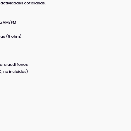
 actividades cotidianas.
ica AM/FM
das (8 ohm)
z
para audífonos
, no incluidas)