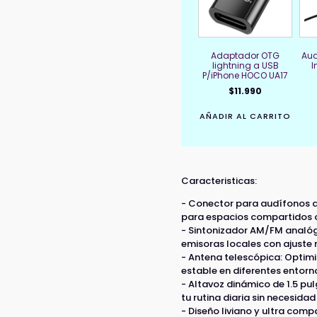
Adaptador OTG
Aud
lightning a USB
I
P/iPhone HOCO UA17
$
11.990
AÑADIR AL CARRITO
Caracteristicas:
- Conector para audífonos de
para espacios compartidos o
- Sintonizador AM/FM analóg
emisoras locales con ajuste 
- Antena telescópica: Optim
estable en diferentes entorn
- Altavoz dinámico de 1.5 pu
tu rutina diaria sin necesidad
- Diseño liviano y ultra com