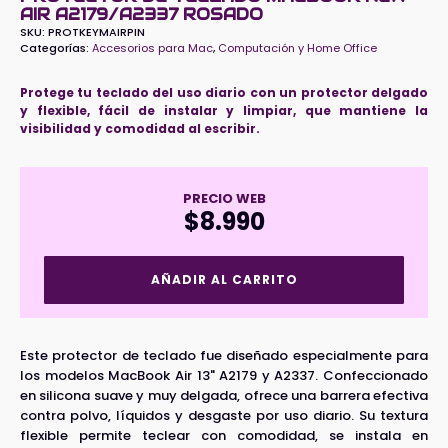
AIR A2179/A2337 ROSADO
SKU:
PROTKEYMAIRPIN
Categorías:
Accesorios para Mac
,
Computación y Home Office
Protege tu teclado del uso diario con un protector delgado
y flexible, fácil de instalar y limpiar, que mantiene la
visibilidad y comodidad al escribir.
PRECIO WEB
$
8.990
Protector
AÑADIR AL CARRITO
de
Teclado
Macbook
New
Este protector de teclado fue diseñado especialmente para
Air
los modelos MacBook Air 13" A2179 y A2337. Confeccionado
A2179/A2337
en silicona suave y muy delgada, ofrece una barrera efectiva
Rosado
contra polvo, líquidos y desgaste por uso diario. Su textura
cantidad
flexible permite teclear con comodidad, se instala en