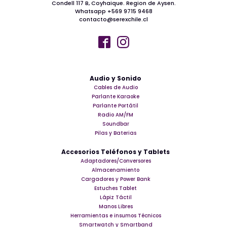
Condell 117 B, Coyhaique. Region de Aysen.
Whatsapp +569 9715 9468
contacto@serexchile.cl
Audio y Sonido
Cables de Audio
Parlante Karaoke
Parlante Portátil
Radio AM/FM
Soundbar
Pilas y Baterias
Accesorios Teléfonos y Tablets
Adaptadores/Conversores
Almacenamiento
Cargadores y Power Bank
Estuches Tablet
Lápiz Táctil
Manos Libres
Herramientas e insumos Técnicos
Smartwatch y Smartband