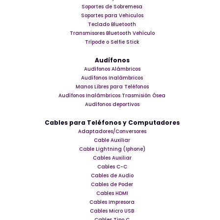
Soportes de Sobremesa
Soportes para Vehiculos
Teclado Bluetooth
Transmisores Bluetooth Vehículo
Trípode o Selfie Stick
Audífonos
Audífonos Alámbricos
Audífonos Inalámbricos
Manos Libres para Teléfonos
Audífonos Inalámbricos Trasmisión Ósea
Audífonos deportivos
Cables para Teléfonos y Computadores
Adaptadores/Conversores
Cable Auxiliar
Cable Lightning (Iphone)
Cables Auxiliar
Cables C-C
Cables de Audio
Cables de Poder
Cables HDMI
Cables Impresora
Cables Micro USB
Cables Tipo C