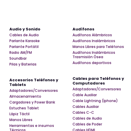
Audio y Sonido
Audífonos
Cables de Audio
Audífonos Alámbricos
Parlante Karaoke
Audífonos Inalámbricos
Parlante Portátil
Manos Libres para Teléfonos
Radio AM/FM
Audífonos Inalámbricos
Trasmisión Ósea
Soundbar
Audífonos deportivos
Pilas y Baterias
Cables para Teléfonos y
Accesorios Teléfonos y
Computadores
Tablets
Adaptadores/Conversores
Adaptadores/Conversores
Cable Auxiliar
Almacenamiento
Cable Lightning (Iphone)
Cargadores y Power Bank
Cables Auxiliar
Estuches Tablet
Cables C-C
Lápiz Táctil
Cables de Audio
Manos Libres
Cables de Poder
Herramientas e insumos
Técnicos
Cables HDMI