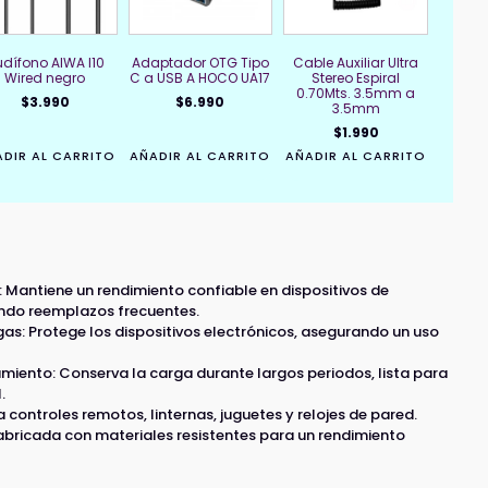
dífono AIWA I10
Adaptador OTG Tipo
Cable Auxiliar Ultra
Wired negro
C a USB A HOCO UA17
Stereo Espiral
0.70Mts. 3.5mm a
$
3.990
$
6.990
3.5mm
$
1.990
DIR AL CARRITO
AÑADIR AL CARRITO
AÑADIR AL CARRITO
: Mantiene un rendimiento confiable en dispositivos de
ndo reemplazos frecuentes.
as: Protege los dispositivos electrónicos, asegurando un uso
amiento: Conserva la carga durante largos periodos, lista para
.
 controles remotos, linternas, juguetes y relojes de pared.
abricada con materiales resistentes para un rendimiento