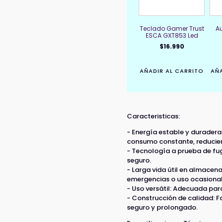
Teclado Gamer Trust
Au
ESCA GXT853 Led
$
16.990
AÑADIR AL CARRITO
AÑA
Caracteristicas:
- Energía estable y duradera
consumo constante, reducie
- Tecnología a prueba de fug
seguro.
- Larga vida útil en almacen
emergencias o uso ocasional
- Uso versátil: Adecuada para
- Construcción de calidad: F
seguro y prolongado.