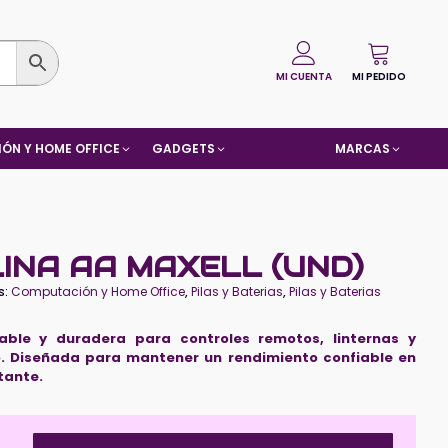
MI CUENTA
MI PEDIDO
ÓN Y HOME OFFICE
GADGETS
MARCAS
INA AA MAXELL (UND)
s:
Computación y Home Office
,
Pilas y Baterias
,
Pilas y Baterias
able y duradera para controles remotos, linternas y
io. Diseñada para mantener un rendimiento confiable en
tante.