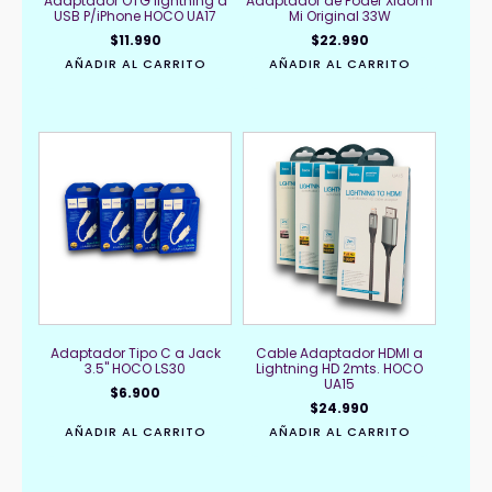
Adaptador OTG lightning a
Adaptador de Poder Xiaomi
USB P/iPhone HOCO UA17
Mi Original 33W
$
11.990
$
22.990
AÑADIR AL CARRITO
AÑADIR AL CARRITO
Adaptador Tipo C a Jack
Cable Adaptador HDMI a
3.5" HOCO LS30
Lightning HD 2mts. HOCO
UA15
$
6.900
$
24.990
AÑADIR AL CARRITO
AÑADIR AL CARRITO