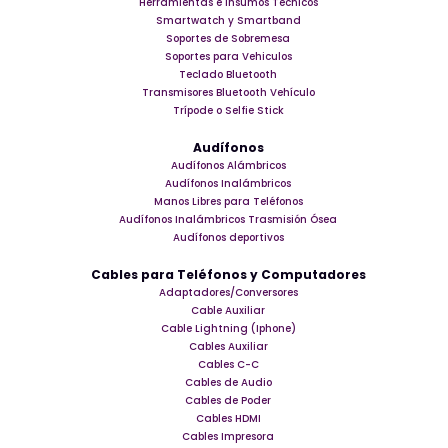
Herramientas e insumos Técnicos
Smartwatch y Smartband
Soportes de Sobremesa
Soportes para Vehiculos
Teclado Bluetooth
Transmisores Bluetooth Vehículo
Trípode o Selfie Stick
Audífonos
Audífonos Alámbricos
Audífonos Inalámbricos
Manos Libres para Teléfonos
Audífonos Inalámbricos Trasmisión Ósea
Audífonos deportivos
Cables para Teléfonos y Computadores
Adaptadores/Conversores
Cable Auxiliar
Cable Lightning (Iphone)
Cables Auxiliar
Cables C-C
Cables de Audio
Cables de Poder
Cables HDMI
Cables Impresora