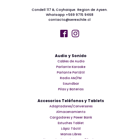
Condell 117 B, Coyhaique. Region de Aysen.
Whatsapp +569 9715 9468
contacto@serexchile.cl
Audio y Sonido
Cables de Audio
Parlante Karaoke
Parlante Portátil
Radio AM/FM
Soundbar
Pilas y Baterias
Accesorios Teléfonos y Tablets
Adaptadores/Conversores
Almacenamiento
Cargadores y Power Bank
Estuches Tablet
Lápiz Táctil
Manos Libres