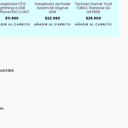
Adaptador OTG
Adaptador de Poder
Teclado Gamer Trust
lightning a USB
Xiaomi Mi Original
TORAC Rainbow Six
iPhone HOCO UA17
33W
GXT856
$
11.990
$
22.990
$
28.900
DIR AL CARRITO
AÑADIR AL CARRITO
AÑADIR AL CARRITO
ortátil.
.
cm.