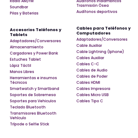
Radio AM/FM
Audífonos Inalámbricos
Trasmisión Ósea
Soundbar
Audífonos deportivos
Pilas y Baterias
Cables para Teléfonos y
Accesorios Teléfonos y
Computadores
Tablets
Adaptadores/Conversores
Adaptadores/Conversores
Cable Auxiliar
Almacenamiento
Cable Lightning (Iphone)
Cargadores y Power Bank
Cables Auxiliar
Estuches Tablet
Cables C-C
Lápiz Táctil
Cables de Audio
Manos Libres
Cables de Poder
Herramientas e insumos
Técnicos
Cables HDMI
Smartwatch y Smartband
Cables Impresora
Soportes de Sobremesa
Cables Micro USB
Soportes para Vehiculos
Cables Tipo C
Teclado Bluetooth
Transmisores Bluetooth
Vehículo
Trípode o Selfie Stick