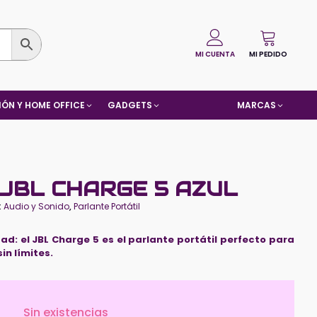
MI CUENTA
MI PEDIDO
ÓN Y HOME OFFICE
GADGETS
MARCAS
JBL CHARGE 5 AZUL
:
Audio y Sonido
,
Parlante Portátil
tad: el JBL Charge 5 es el parlante portátil perfecto para
n límites.
Sin existencias