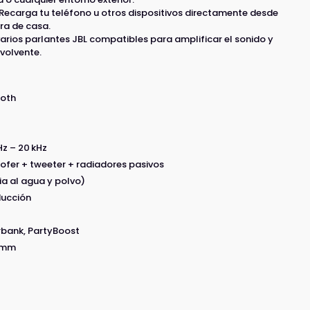
Recarga tu teléfono u otros dispositivos directamente desde
ra de casa.
rios parlantes JBL compatibles para amplificar el sonido y
volvente.
ooth
Hz – 20 kHz
ofer + tweeter + radiadores pasivos
cia al agua y polvo)
ducción
rbank, PartyBoost
4 mm