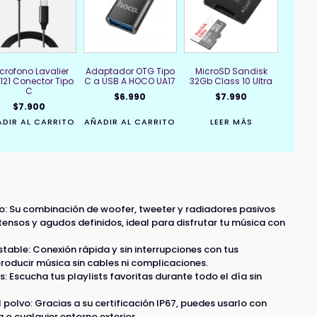
crofono Lavalier
Adaptador OTG Tipo
MicroSD Sandisk
121 Conector Tipo
C a USB A HOCO UA17
32Gb Class 10 Ultra
C
$
6.990
$
7.990
$
7.900
DIR AL CARRITO
AÑADIR AL CARRITO
LEER MÁS
: Su combinación de woofer, tweeter y radiadores pasivos
tensos y agudos definidos, ideal para disfrutar tu música con
table: Conexión rápida y sin interrupciones con tus
producir música sin cables ni complicaciones.
 Escucha tus playlists favoritas durante todo el día sin
l polvo: Gracias a su certificación IP67, puedes usarlo con
a o cualquier entorno exterior.