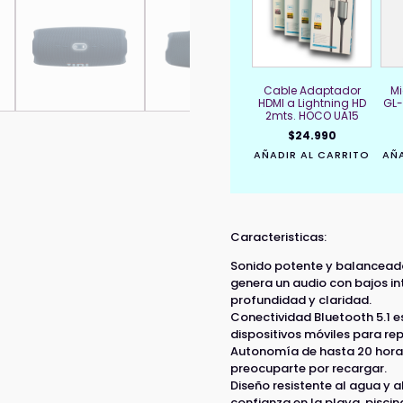
Cable Adaptador
Mi
HDMI a Lightning HD
GL-
2mts. HOCO UA15
$
24.990
AÑADIR AL CARRITO
AÑA
Caracteristicas:
Sonido potente y balanceado
genera un audio con bajos in
profundidad y claridad.
Conectividad Bluetooth 5.1 es
dispositivos móviles para re
Autonomía de hasta 20 horas:
preocuparte por recargar.
Diseño resistente al agua y a
confianza en la playa, piscin