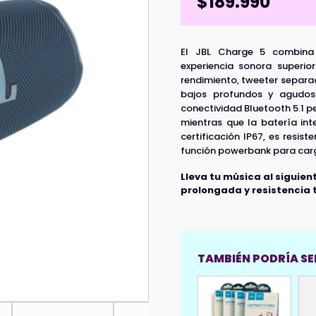
$
189.990
El JBL Charge 5 combina 
experiencia sonora superi
rendimiento, tweeter separa
bajos profundos y agudos 
conectividad Bluetooth 5.1 p
mientras que la batería in
certificación IP67, es resist
función powerbank para carg
Lleva tu música al siguien
prolongada y resistencia 
TAMBIÉN PODRÍA SER