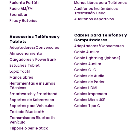
Parlante Portátil
Manos Libres para Teléfonos
Radio AM/FM
Audífonos Inalámbricos
Trasmisión Ósea
Soundbar
Audífonos deportivos
Pilas y Baterias
Cables para Teléfonos y
Accesorios Teléfonos y
Computadores
Tablets
Adaptadores/Conversores
Adaptadores/Conversores
Cable Auxiliar
Almacenamiento
Cable Lightning (Iphone)
Cargadores y Power Bank
Cables Auxiliar
Estuches Tablet
Cables C-C
Lápiz Táctil
Cables de Audio
Manos Libres
Cables de Poder
Herramientas e insumos
Técnicos
Cables HDMI
Smartwatch y Smartband
Cables Impresora
Soportes de Sobremesa
Cables Micro USB
Soportes para Vehiculos
Cables Tipo C
Teclado Bluetooth
Transmisores Bluetooth
Vehículo
Trípode o Selfie Stick