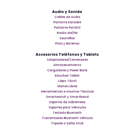
Audio y Sonido
Cables de Audio
Parlante Karaoke
Parlante Portátil
Radio AM/FM
Soundbar
Pilas y Baterias
Accesorios Teléfonos y Tablets
Adaptadores/Conversores
Almacenamiento
Cargadores y Power Bank
Estuches Tablet
Lápiz Táctil
Manos Libres
Herramientas e insumos Técnicos
Smartwatch y Smartband
Soportes de Sobremesa
Soportes para Vehiculos
Teclado Bluetooth
Transmisores Bluetooth Vehículo
Trípode o Selfie Stick