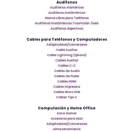
Audífonos
Audífonos Alámbricos
Audífonos Inalámbricos
Manos Libres para Teléfonos
Audífonos Inalámbricos Trasmisión Ósea
Audífonos deportivos
Cables para Teléfonos y Computadores
Adaptadores/Conversores
Cable Auxiliar
Cable Lightning (Iphone)
Cables Auxiliar
Cables C-C
Cables de Audio
Cables de Poder
Cables HDMI
Cables Impresora
Cables Micro USB
Cables Tipo C
Computación y Home Office
Zona Gamer
Accesorios para Mac
Adaptadores/Conversores
Almacenamiento