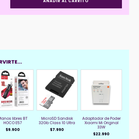
AÑADIR AL CARRITO
Inalámbrico
Meetion
MT-
R560
Blanco
cantidad
VIRTE...
Manos libres BT
MicroSD Sandisk
Adaptador de Poder
HOCO E57
32Gb Class 10 Ultra
Xiaomi Mi Original
33W
$
9.900
$
7.990
$
22.990