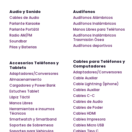
Audio y Sonido
Audífonos
Cables de Audio
Audífonos Alámbricos
Parlante Karaoke
Audífonos Inalámbricos
Parlante Portátil
Manos Libres para Teléfonos
Radio AM/FM
Audífonos Inalámbricos
Trasmisión Ósea
Soundbar
Audífonos deportivos
Pilas y Baterias
Cables para Teléfonos y
Accesorios Teléfonos y
Computadores
Tablets
Adaptadores/Conversores
Adaptadores/Conversores
Cable Auxiliar
Almacenamiento
Cable Lightning (Iphone)
Cargadores y Power Bank
Cables Auxiliar
Estuches Tablet
Cables C-C
Lápiz Táctil
Cables de Audio
Manos Libres
Cables de Poder
Herramientas e insumos
Técnicos
Cables HDMI
Smartwatch y Smartband
Cables Impresora
Soportes de Sobremesa
Cables Micro USB
Soportes para Vehiculos
Cables Tipo C