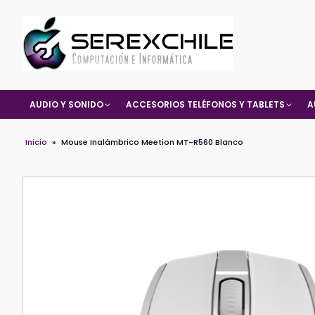
AUDIO Y SONIDO
ACCESORIOS TELÉFONOS Y TABLETS
A
Inicio
»
Mouse Inalámbrico Meetion MT-R560 Blanco