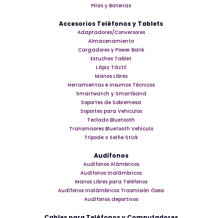
Pilas y Baterias
Accesorios Teléfonos y Tablets
Adaptadores/Conversores
Almacenamiento
Cargadores y Power Bank
Estuches Tablet
Lápiz Táctil
Manos Libres
Herramientas e insumos Técnicos
Smartwatch y Smartband
Soportes de Sobremesa
Soportes para Vehiculos
Teclado Bluetooth
Transmisores Bluetooth Vehículo
Trípode o Selfie Stick
Audífonos
Audífonos Alámbricos
Audífonos Inalámbricos
Manos Libres para Teléfonos
Audífonos Inalámbricos Trasmisión Ósea
Audífonos deportivos
Cables para Teléfonos y Computadores