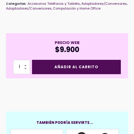
Categorías:
Accesorios Teléfonos y Tablets
,
Adaptadores/Conversores
,
Adaptadores/Conversores
,
Computación y Home Office
PRECIO WEB
$
9.900
Lector
AÑADIR AL CARRITO
de
Tarjetas
SD/MicroSD
USB
3.0
y
USB
C
HOCO
HB45
TAMBIÉN PODRÍA SERVIRTE...
cantidad