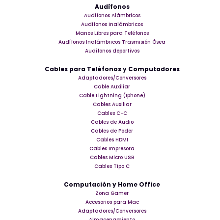
Audífonos
Audífonos Alámbricos
Audífonos Inalámbricos
Manos Libres para Teléfonos
Audífonos Inalámbricos Trasmisión Ósea
Audífonos deportivos
Cables para Teléfonos y Computadores
Adaptadores/Conversores
Cable Auxiliar
Cable Lightning (Iphone)
Cables Auxiliar
Cables C-C
Cables de Audio
Cables de Poder
Cables HDMI
Cables Impresora
Cables Micro USB
Cables Tipo C
Computación y Home Office
Zona Gamer
Accesorios para Mac
Adaptadores/Conversores
Almacenamiento