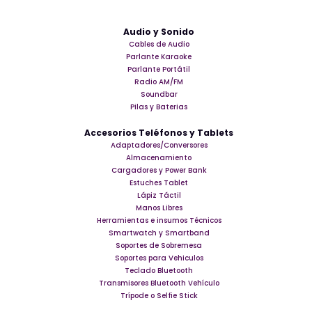
Audio y Sonido
Cables de Audio
Parlante Karaoke
Parlante Portátil
Radio AM/FM
Soundbar
Pilas y Baterias
Accesorios Teléfonos y Tablets
Adaptadores/Conversores
Almacenamiento
Cargadores y Power Bank
Estuches Tablet
Lápiz Táctil
Manos Libres
Herramientas e insumos Técnicos
Smartwatch y Smartband
Soportes de Sobremesa
Soportes para Vehiculos
Teclado Bluetooth
Transmisores Bluetooth Vehículo
Trípode o Selfie Stick