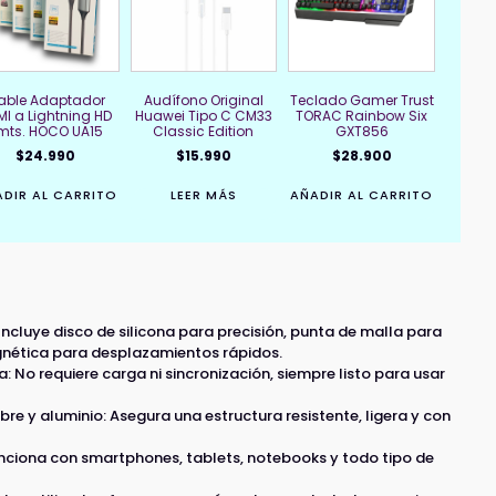
able Adaptador
Audífono Original
Teclado Gamer Trust
MI a Lightning HD
Huawei Tipo C CM33
TORAC Rainbow Six
mts. HOCO UA15
Classic Edition
GXT856
$
24.990
$
15.990
$
28.900
DIR AL CARRITO
LEER MÁS
AÑADIR AL CARRITO
 Incluye disco de silicona para precisión, punta de malla para
nética para desplazamientos rápidos.
: No requiere carga ni sincronización, siempre listo para usar
re y aluminio: Asegura una estructura resistente, ligera y con
unciona con smartphones, tablets, notebooks y todo tipo de