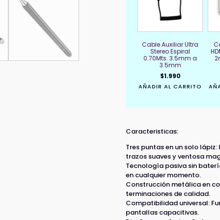
Cable Auxiliar Ultra
C
Stereo Espiral
HD
0.70Mts. 3.5mm a
2
3.5mm
$
1.990
AÑADIR AL CARRITO
AÑA
Caracteristicas:
Tres puntas en un solo lápiz:
trazos suaves y ventosa mag
Tecnología pasiva sin batería
en cualquier momento.
Construcción metálica en cob
terminaciones de calidad.
Compatibilidad universal: F
pantallas capacitivas.