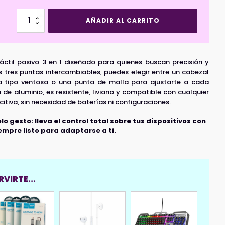
Lápiz
AÑADIR AL CARRITO
Tactil
Pasivo
3
in
áctil pasivo 3 en 1 diseñado para quienes buscan precisión y
1
HOCO
s tres puntas intercambiables, puedes elegir entre un cabezal
GM111
na tipo ventosa o una punta de malla para ajustarte a cada
Negro
 de aluminio, es resistente, liviano y compatible con cualquier
cantidad
itiva, sin necesidad de baterías ni configuraciones.
o gesto: lleva el control total sobre tus dispositivos con
iempre listo para adaptarse a ti.
VIRTE...