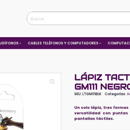
UDÍFONOS
CABLES TELÉFONOS Y COMPUTADORES
COMPUTACI
LÁPIZ TACTI
GM111 NEGR
SKU:
LTGM111BLK
Categorías:
A
Un solo lápiz, tres formas
versatilidad con puntas
pantallas táctiles.