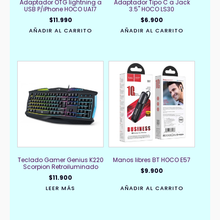
Adaptador OTG lightning a
Adaptador Tipo C a Jack
USB P/iPhone HOCO UA17
3.5" HOCO LS30
$
11.990
$
6.900
AÑADIR AL CARRITO
AÑADIR AL CARRITO
Teclado Gamer Genius K220
Manos libres BT HOCO E57
Scorpion Retroiluminado
$
9.900
$
11.900
LEER MÁS
AÑADIR AL CARRITO