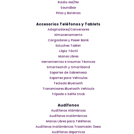
Radio AM/FM
Soundbar
Pilas y Baterias
Accesorios Teléfonos y Tablets
Adaptadores/Conversores
Almacenamiento
Cargadores y Power Bank
Estuches Tablet
Lápiz Táctil
Manos Libres
Herramientas e insumos Técnicos
Smartwatch y Smartband
Soportes de Sobremesa
Soportes para Vehiculos
Teclado Bluetooth
Transmisores Bluetooth Vehículo
Trípode o Selfie Stick
Audífonos
Audífonos Alámbricos
Audífonos Inalámbricos
Manos Libres para Teléfonos
Audífonos Inalámbricos Trasmisión Ósea
Audífonos deportivos