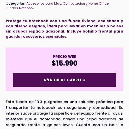
Categorías:
Accesorios para Mac
,
Computación y Home Office
,
Fundas Notebook
Protege tu notebook con una funda liviana, acolchada y
con diseño delgado, ideal para llevar en mochilas o bolsos
sin ocupar espacio adicional. Incluye bolsillo frontal para
guardar accesorios esenciales.
PRECIO WEB
$
15.990
Funda
AÑADIR AL CARRITO
Para
Notebook
Con
Cierre
Esta funda de 13,3 pulgadas es una solución práctica para
De
transportar tu notebook con seguridad y comodidad. Su
13.3
interior suave protege la superficie del equipo frente a rayas,
Pulgadas
mientras que el acolchado brinda una capa adicional de
Negra
resguardo frente a golpes leves. Cuenta con un bolsillo
cantidad