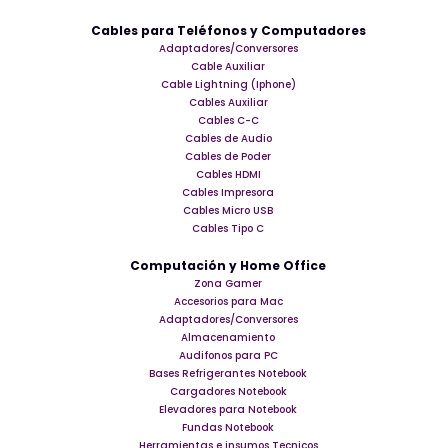
Cables para Teléfonos y Computadores
Adaptadores/Conversores
Cable Auxiliar
Cable Lightning (Iphone)
Cables Auxiliar
Cables C-C
Cables de Audio
Cables de Poder
Cables HDMI
Cables Impresora
Cables Micro USB
Cables Tipo C
Computación y Home Office
Zona Gamer
Accesorios para Mac
Adaptadores/Conversores
Almacenamiento
Audifonos para PC
Bases Refrigerantes Notebook
Cargadores Notebook
Elevadores para Notebook
Fundas Notebook
Herramientas e insumos Tecnicos