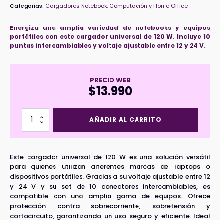
Categorías:
Cargadores Notebook
,
Computación y Home Office
Energiza una amplia variedad de notebooks y equipos
portátiles con este cargador universal de 120 W. Incluye 10
puntas intercambiables y voltaje ajustable entre 12 y 24 V.
PRECIO WEB
$
13.990
Cargador
AÑADIR AL CARRITO
Universal
Laptop
y
otros
Este cargador universal de 120 W es una solución versátil
(10
para quienes utilizan diferentes marcas de laptops o
puntas)
dispositivos portátiles. Gracias a su voltaje ajustable entre 12
120W
y 24 V y su set de 10 conectores intercambiables, es
12-
compatible con una amplia gama de equipos. Ofrece
24V
cantidad
protección contra sobrecorriente, sobretensión y
cortocircuito, garantizando un uso seguro y eficiente. Ideal