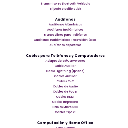
Transmisores Bluetooth Vehículo
Trípode o Selfie Stick
Audífonos
Audífonos Alámbricos
Audífonos Inalámbricos
Manos Libres para Teléfonos
Audífonos Inalámbricos Trasmisión Ósea
Audífonos deportivos
Cables para Teléfonos y Computadores
Adaptadores/Conversores
Cable Auxiliar
Cable Lightning (Iphone)
Cables Auxiliar
Cables C-C
Cables de Audio
Cables de Poder
Cables HDMI
Cables Impresora
Cables Micro USB
Cables Tipo C
Computación y Home Office
Zona Gamer