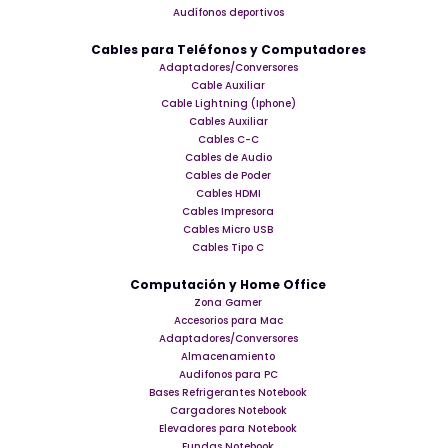
Audífonos deportivos
Cables para Teléfonos y Computadores
Adaptadores/Conversores
Cable Auxiliar
Cable Lightning (Iphone)
Cables Auxiliar
Cables C-C
Cables de Audio
Cables de Poder
Cables HDMI
Cables Impresora
Cables Micro USB
Cables Tipo C
Computación y Home Office
Zona Gamer
Accesorios para Mac
Adaptadores/Conversores
Almacenamiento
Audifonos para PC
Bases Refrigerantes Notebook
Cargadores Notebook
Elevadores para Notebook
Fundas Notebook