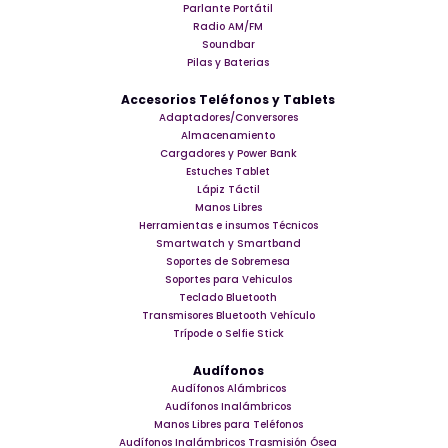
Parlante Portátil
Radio AM/FM
Soundbar
Pilas y Baterias
Accesorios Teléfonos y Tablets
Adaptadores/Conversores
Almacenamiento
Cargadores y Power Bank
Estuches Tablet
Lápiz Táctil
Manos Libres
Herramientas e insumos Técnicos
Smartwatch y Smartband
Soportes de Sobremesa
Soportes para Vehiculos
Teclado Bluetooth
Transmisores Bluetooth Vehículo
Trípode o Selfie Stick
Audífonos
Audífonos Alámbricos
Audífonos Inalámbricos
Manos Libres para Teléfonos
Audífonos Inalámbricos Trasmisión Ósea