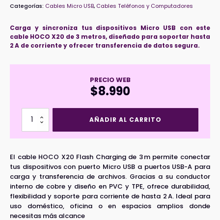
Categorías:
Cables Micro USB
,
Cables Teléfonos y Computadores
Carga y sincroniza tus dispositivos Micro USB con este
cable HOCO X20 de 3 metros, diseñado para soportar hasta
2 A de corriente y ofrecer transferencia de datos segura.
PRECIO WEB
$
8.990
Cable
AÑADIR AL CARRITO
Micro
USB
3
mts.
El cable HOCO X20 Flash Charging de 3 m permite conectar
HOCO
tus dispositivos con puerto Micro USB a puertos USB-A para
X20
carga y transferencia de archivos. Gracias a su conductor
Flash
interno de cobre y diseño en PVC y TPE, ofrece durabilidad,
Charging
flexibilidad y soporte para corriente de hasta 2 A. Ideal para
cantidad
uso doméstico, oficina o en espacios amplios donde
necesitas más alcance