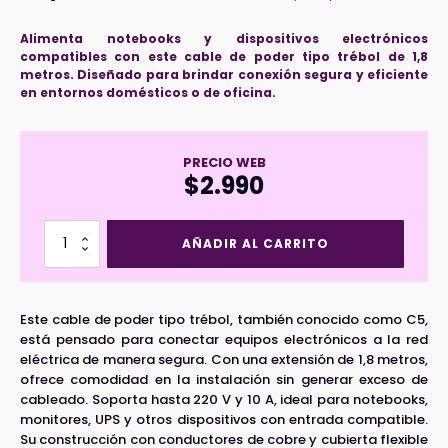
Alimenta notebooks y dispositivos electrónicos
compatibles con este cable de poder tipo trébol de 1,8
metros. Diseñado para brindar conexión segura y eficiente
en entornos domésticos o de oficina.
PRECIO WEB
$
2.990
Cable
AÑADIR AL CARRITO
de
Poder
tipo
Trébol
Este cable de poder tipo trébol, también conocido como C5,
10A
está pensado para conectar equipos electrónicos a la red
cantidad
eléctrica de manera segura. Con una extensión de 1,8 metros,
ofrece comodidad en la instalación sin generar exceso de
cableado. Soporta hasta 220 V y 10 A, ideal para notebooks,
monitores, UPS y otros dispositivos con entrada compatible.
Su construcción con conductores de cobre y cubierta flexible