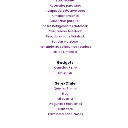
Zona Gamer
Accesorios para Mac
Adaptadores/Conversores
Almacenamiento
Audifonos para PC
Bases Refrigerantes Notebook
Cargadores Notebook
Elevadores para Notebook
Fundas Notebook
Herramientas e insumos Tecnicos
Kit de Limpieza
Gadgets
Consolas Retro
Linternas
SerexChile
Quienes Somos
Blog
Mi cuenta
Preguntas frecuentes
Contacto
Términos y condiciones