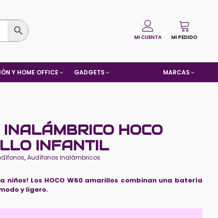
MI CUENTA
MI PEDIDO
ÓN Y HOME OFFICE
GADGETS
MARCAS
 INALÁMBRICO HOCO
LLO INFANTIL
udífonos
,
Audífonos Inalámbricos
ara niños! Los HOCO W60 amarillos combinan una batería
modo y ligero.