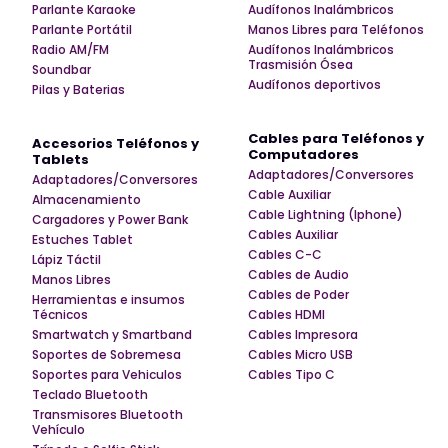
Parlante Karaoke
Audífonos Inalámbricos
Parlante Portátil
Manos Libres para Teléfonos
Radio AM/FM
Audífonos Inalámbricos
Trasmisión Ósea
Soundbar
Audífonos deportivos
Pilas y Baterias
Cables para Teléfonos y
Accesorios Teléfonos y
Computadores
Tablets
Adaptadores/Conversores
Adaptadores/Conversores
Cable Auxiliar
Almacenamiento
Cable Lightning (Iphone)
Cargadores y Power Bank
Cables Auxiliar
Estuches Tablet
Cables C-C
Lápiz Táctil
Cables de Audio
Manos Libres
Cables de Poder
Herramientas e insumos
Técnicos
Cables HDMI
Smartwatch y Smartband
Cables Impresora
Soportes de Sobremesa
Cables Micro USB
Soportes para Vehiculos
Cables Tipo C
Teclado Bluetooth
Transmisores Bluetooth
Vehículo