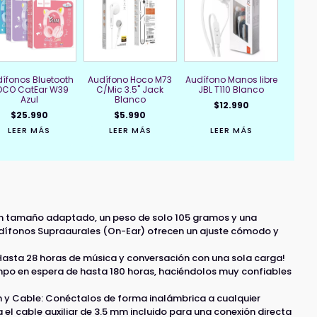
ífonos Bluetooth
Audífono Hoco M73
Audífono Manos libre
OCO CatEar W39
C/Mic 3.5" Jack
JBL T110 Blanco
Azul
Blanco
$
12.990
$
25.990
$
5.990
LEER MÁS
LEER MÁS
LEER MÁS
un tamaño adaptado, un peso de solo 105 gramos y una
dífonos Supraaurales (On-Ear) ofrecen un ajuste cómodo y
asta 28 horas de música y conversación con una sola carga!
po en espera de hasta 180 horas, haciéndolos muy confiables
h y Cable: Conéctalos de forma inalámbrica a cualquier
za el cable auxiliar de 3.5 mm incluido para una conexión directa