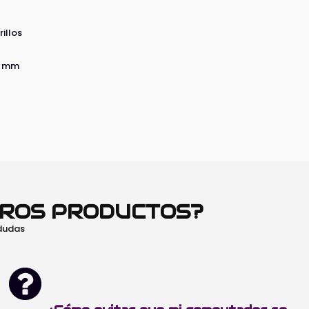
illos
.5 mm
TROS PRODUCTOS?
 dudas