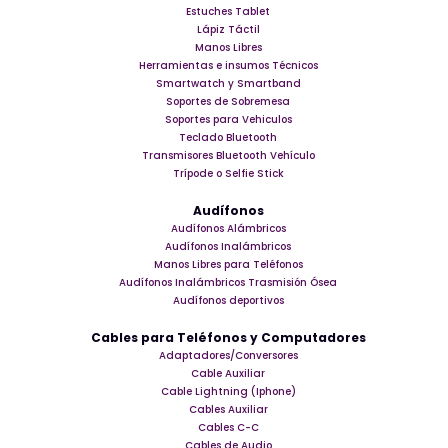
Estuches Tablet
Lápiz Táctil
Manos Libres
Herramientas e insumos Técnicos
Smartwatch y Smartband
Soportes de Sobremesa
Soportes para Vehiculos
Teclado Bluetooth
Transmisores Bluetooth Vehículo
Trípode o Selfie Stick
Audífonos
Audífonos Alámbricos
Audífonos Inalámbricos
Manos Libres para Teléfonos
Audífonos Inalámbricos Trasmisión Ósea
Audífonos deportivos
Cables para Teléfonos y Computadores
Adaptadores/Conversores
Cable Auxiliar
Cable Lightning (Iphone)
Cables Auxiliar
Cables C-C
Cables de Audio