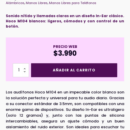
Alámbricos
,
Manos Libres
,
Manos Libres para Teléfonos
Sonido nítido y llamadas claras en un diseño In-Ear clásico.
Hoco M104 blancos: ligeros, cómodos y con control de un
botón.
PRECIO WEB
$
3.990
Audífonos
AÑADIR AL CARRITO
In
Ear
HOCO
M104
Los audífonos Hoco M104 en un impecable color blanco son
Blanco
la solución perfecta y universal para tu audio diario. Gracias
cantidad
a su conector estándar de 3.5mm, son compatibles con una
enorme gama de dispositivos. Su diseño In-Ear es ultraligero
(solo 12 gramos) y, junto con las puntas de silicona
intercambiables, asegura un ajuste cómodo y un buen
aislamiento del ruido exterior. Son ideales para escuchar tu