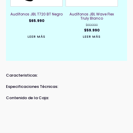
Audífonos JBL T720 BT Negro
Audífonos JBL Wave Flex
Truly Blanco
$
65.990
$
69.990
El
El
$
59.990
precio
precio
LEER MÁS
LEER MÁS
original
actual
era:
es:
$69.990.
$59.990.
Caracteristicas:
Especificaciones Técnicas:
Contenido de la Caja: