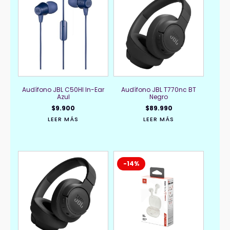
Audífono JBL C50HI In-Ear
Audífono JBL T770nc BT
Azul
Negro
$
9.900
$
89.990
LEER MÁS
LEER MÁS
-14%