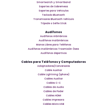
Smartwatch y Smartband
Soportes de Sobremesa
Soportes para Vehiculos
Teclado Bluetooth
Transmisores Bluetooth Vehículo
Trípode o Selfie Stick
Audífonos
Audífonos Alámbricos
Audífonos Inalámbricos
Manos Libres para Teléfonos
Audífonos Inalámbricos Trasmisión Ósea
Audífonos deportivos
Cables para Teléfonos y Computadores
Adaptadores/Conversores
Cable Auxiliar
Cable Lightning (Iphone)
Cables Auxiliar
Cables C-C
Cables de Audio
Cables de Poder
Cables HDMI
Cables Impresora
Cables Micro USB