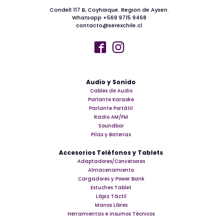
Condell 117 B, Coyhaique. Region de Aysen.
Whatsapp +569 9715 9468
contacto@serexchile.cl
Audio y Sonido
Cables de Audio
Parlante Karaoke
Parlante Portátil
Radio AM/FM
Soundbar
Pilas y Baterias
Accesorios Teléfonos y Tablets
Adaptadores/Conversores
Almacenamiento
Cargadores y Power Bank
Estuches Tablet
Lápiz Táctil
Manos Libres
Herramientas e insumos Técnicos