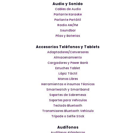
Audio y Sonido
Cables de Audio
Parlante Karaoke
Parlante Portátil
Radio AM/FM
Soundbar
Pilas y Baterias
Accesorios Teléfonos y Tablets
Adaptadores/Conversores
Almacenamiento
Cargadores y Power Bank
Estuches Tablet
Lápiz Táctil
Manos Libres
Herramientas e insumos Técnicos
Smartwatch y Smartband
Soportes de Sobremesa
Soportes para Vehiculos
Teclado Bluetooth
Transmisores Bluetooth Vehículo
Trípode o Selfie Stick
Audífonos
Audífonos Alámbricos